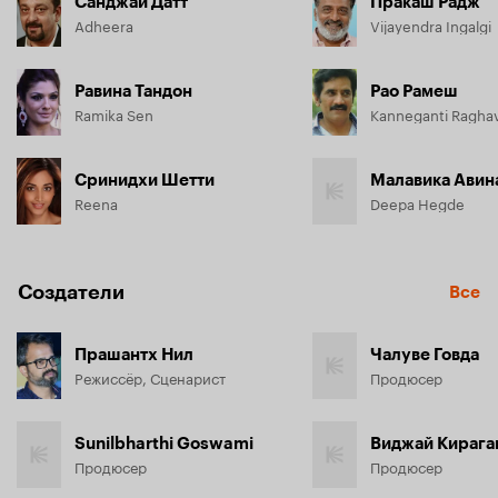
Санджай Датт
Пракаш Радж
Adheera
Vijayendra Ingalgi
Равина Тандон
Рао Рамеш
Ramika Sen
Kanneganti Ragha
Сринидхи Шетти
Малавика Ави
Reena
Deepa Hegde
Создатели
Все
Прашантх Нил
Чалуве Говда
Режиссёр, Сценарист
Продюсер
Sunilbharthi Goswami
Виджай Кирага
Продюсер
Продюсер