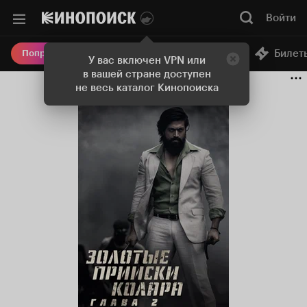
Войти
Онлайн-кинотеатр
Билет
Попробовать Плюс
У вас включен VPN или
в вашей стране доступен
не весь каталог Кинопоиска