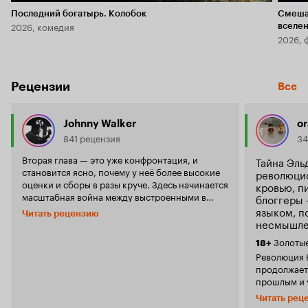
Последний богатырь. Колобок
Смеша
2026, комедия
вселе
2026, 
Рецензии
Все
Johnny Walker
o
841 рецензия
34
Вторая глава — это уже конфронтация, и
Тайна Эль
становится ясно, почему у неё более высокие
революцио
оценки и сборы в разы круче. Здесь начинается
кровью, п
масштабная война между выстроенными в
блоггеры
первом фильме фигурами на доске. И вот здесь
языком, п
Читать рецензию
как раз всё в балансе и пафосные слоу-мо к
несмышле
месту, ибо экшена здесь хоть самосвалом
Золотые прииски Колара: Глава вторая.
18+
загребай. Отличный ритм, никакого
Революция Калашн
провисания, круто поставленные боевые
продолжает
сцены и сюжетные твисты. Фильм идёт 2:45, но
прошлым и 
при этом воспринимается живее и динамичнее
хватает пр
первой главы, которая на 15 минут короче.
Читать рец
картинки п
Плюс появляется новый крутой персонаж в