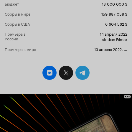
Бюджет
13 000 000 $
прошлой ча
беднота, а 
Сборы в мире
159 887 058 $
получила св
антиИисуса
Сборы в США
6 604 562 $
народ золот
того, чтобы
Премьера в
14 апреля 2022
своей задум
России
«Indian Films»
поработител
если вы понимаете,
Премьера в мире
13 апреля 2022
,
...
царскую Рос
истории во
революцион
всякие гоне
устраивали,
таких чело
писателями
вполне себ
людских гол
блоггеры за
не на родин
никогда не 
люди побуж
устоявшееся
никогда не 
замки из пус