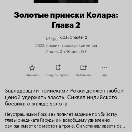
Золотые прииски Колара:
Глава 2
K.G.F: Chapter 2
11K
Рейтинг
7.7
Кинопоиска
2022, боевик, триллер, криминал
7.7
Индия, 2 ч 46 мин, 18+
Оценить
Буду смотреть
Добавить
Еще
Завладевший приисками Рокки должен любой 
ценой удержать власть. Сиквел индийского 
боевика о жажде золота
Неустрашимый Рокки выполняет задание по убийству 
главы синдиката Гаруды и к всеобщему удивлению 
сам занимает его место на троне. Он устанавливает новые 
порядки и берёт золотодобычу под свой контроль, жёстко 