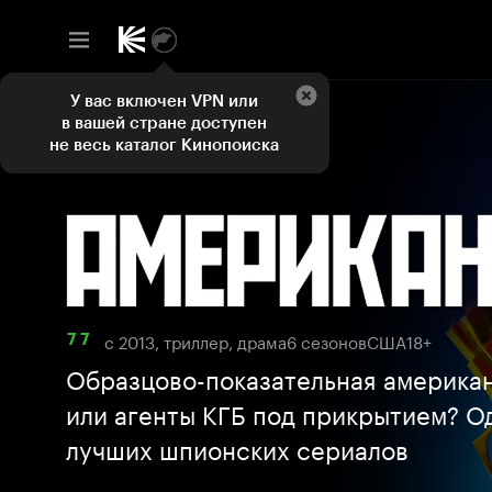
У вас включен VPN или
в вашей стране доступен
не весь каталог Кинопоиска
с 2013, триллер, драма
6 сезонов
США
18+
7 7
Образцово-показательная америка
или агенты КГБ под прикрытием? О
лучших шпионских сериалов