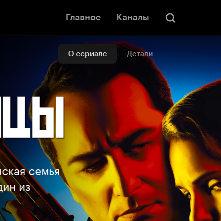
Главное
Каналы
О сериале
Детали
нская семья
дин из