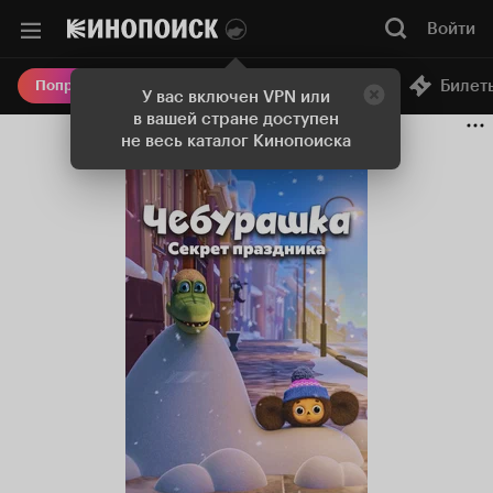
Войти
Онлайн-кинотеатр
Билет
Попробовать Плюс
У вас включен VPN или
в вашей стране доступен
не весь каталог Кинопоиска