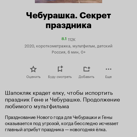
Чебурашка. Секрет
праздника
112K
Рейтинг
8.1
Кинопоиска
2020, короткометражка, мультфильм, детский
8.1
Россия, 6 мин, 0+
Оценить
Буду смотреть
Добавить
Еще
Шапокляк крадет елку, чтобы испортить 
праздник Гене и Чебурашке. Продолжение 
любимого мультфильма
Празднование Нового года для Чебурашки и Гены 
оказывается под угрозой, когда бесследно исчезает 
главный атрибут праздника — новогодняя ёлка.