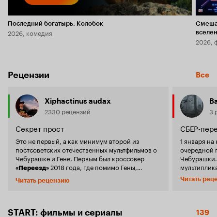
Последний богатырь. Колобок
Смеша
2026, комедия
вселе
2026, 
Рецензии
Все
Xiphactinus audax
В
2330 рецензий
3 
Секрет прост
СБЕР-пере
Это не первый, а как минимум второй из
1 января на
постсоветских отечественных мультфильмов о
очередной 
Чебурашке и Гене. Первым был кроссовер
Чебурашки.
2018 года, где помимо Гены,
мультиплик
«Переезд»
перезапусти
Чебурашки и Шапокляк появились некоторые
Читать рец
Читать рецензию
получилось.
другие персонажи Союзмультфильма.
подробнее. Про
Продолжением чего именно является «Секрет
сидит, точн
праздника» – сложный вопрос, поскольку
грустит о то
здесь у главных героев новое жильё,
START: фильмы и сериалы
139