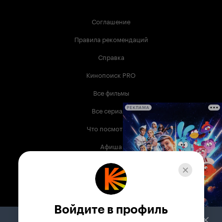
Соглашение
Правила рекомендаций
Справка
Кинопоиск PRO
Все фильмы
Все сериалы
РЕКЛАМА
Что посмотреть
Афиша
Музыка
Телепрограмма
Книги
Войдите в профиль
Служба поддержки