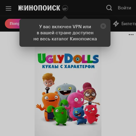
Войти
Онлайн-кинотеатр
Билет
Попробовать Плюс
У вас включен VPN или
в вашей стране доступен
не весь каталог Кинопоиска