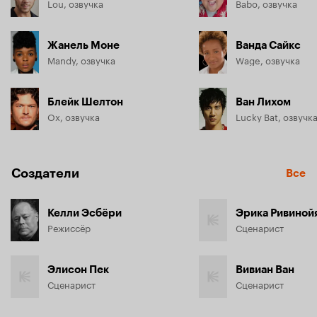
Lou, озвучка
Babo, озвучка
Жанель Моне
Ванда Сайкс
Mandy, озвучка
Wage, озвучка
Блейк Шелтон
Ван Лихом
Ox, озвучка
Lucky Bat, озвучк
Создатели
Все
Келли Эсбёри
Эрика Ривиной
Режиссёр
Сценарист
Элисон Пек
Вивиан Ван
Сценарист
Сценарист