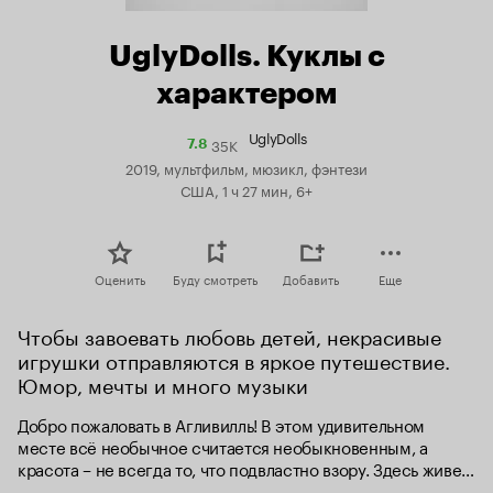
UglyDolls. Куклы с
характером
UglyDolls
35K
Рейтинг
7.8
Кинопоиска
2019, мультфильм, мюзикл, фэнтези
7.8
США, 1 ч 27 мин, 6+
Оценить
Буду смотреть
Добавить
Еще
Чтобы завоевать любовь детей, некрасивые 
игрушки отправляются в яркое путешествие. 
Юмор, мечты и много музыки
Добро пожаловать в Агливилль! В этом удивительном 
месте всё необычное считается необыкновенным, а 
красота – не всегда то, что подвластно взору. Здесь живет 
милашка Мокси со своими странными друзьями. Однажды 