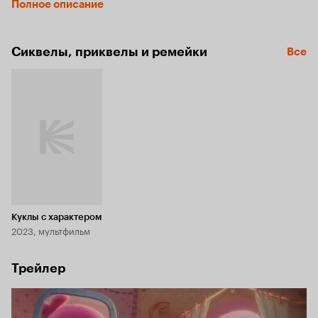
Полное описание
они вместе отправляются в невероятное путешествие, во 
время которого им предстоит проявить свой характер и 
понять, что самое главное – в любой ситуации оставаться 
Сиквелы, приквелы и ремейки
Все
собой…
Куклы с характером
2023, мультфильм
Трейлер