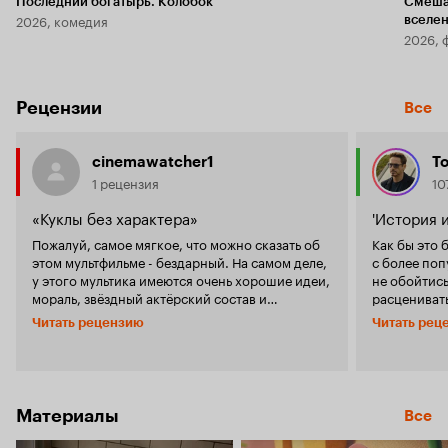
Последний богатырь. Колобок
Смеша
2026, комедия
вселе
2026, 
Рецензии
Все
cinemawatcher1
To
1 рецензия
10
«Куклы без характера»
'История 
Пожалуй, самое мягкое, что можно сказать об
Как бы это 
этом мультфильме - бездарный. На самом деле,
с более по
у этого мультика имеются очень хорошие идеи,
не обойтись
мораль, звёздный актёрский состав и
расценивать
интересные персонажи. Но сценаристы
нам о начал
Читать рецензию
Читать рец
посчитали, что это просто детский мультик,
проблемы в 
поэтому не стоит запариваться над сценарием.
последующе
В итоге мы имеем крайне нелогичную дырявую
подходящих 
историю и плоских и скучных персонажах,
что действ
которые не имеют никаких мотивов для своих
мультфильм,
Материалы
Все
поступков, кроме самых поверхностных идей,
присвоенну
заложенных авторами. Главная героиня, весь
параллель с