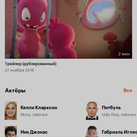
2 мин
Длительность 2 мин
Трейлер (дублированный)
27 ноября 2018
Актёры
Все
Келли Кларксон
Питбуль
Moxy, озвучка
Ugly Dog, озвучка
Ник Джонас
Габриэль Игле