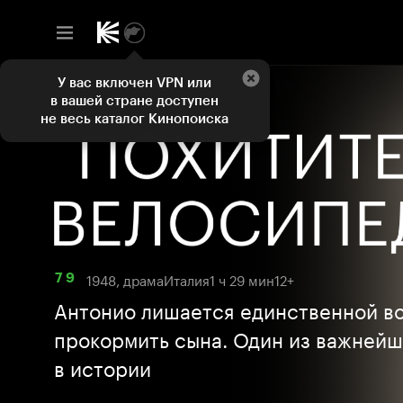
У вас включен VPN или
в вашей стране доступен
не весь каталог Кинопоиска
1948, драма
Италия
1 ч 29 мин
12+
7 9
Антонио лишается единственной в
прокормить сына. Один из важней
в истории