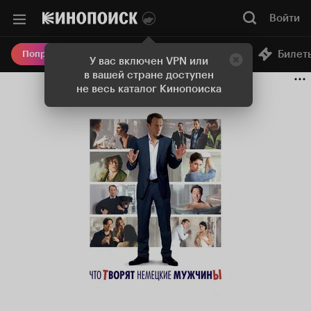
Войти
Онлайн-кинотеатр
Билет
Попробовать Плюс
У вас включен VPN или
в вашей стране доступен
не весь каталог Кинопоиска