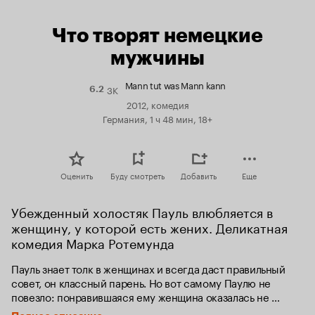
Что творят немецкие
мужчины
Mann tut was Mann kann
3K
Рейтинг
6.2
Кинопоиска
2012, комедия
6.2
Германия, 1 ч 48 мин, 18+
Оценить
Буду смотреть
Добавить
Еще
Убежденный холостяк Пауль влюбляется в 
женщину, у которой есть жених. Деликатная 
комедия Марка Ротемунда
Пауль знает толк в женщинах и всегда даст правильный 
совет, он классный парень. Но вот самому Паулю не 
повезло: понравившаяся ему женщина оказалась не 
свободна. Неужели лучшие друзья, включая ротвейлера, 