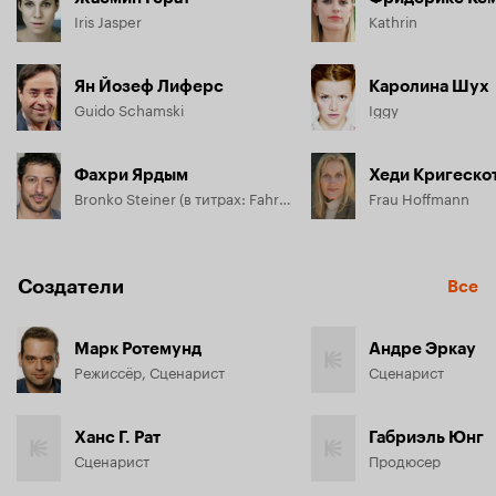
Iris Jasper
Kathrin
Ян Йозеф Лиферс
Каролина Шух
Guido Schamski
Iggy
Фахри Ярдым
Хеди Кригеско
Bronko Steiner (в титрах: Fahri Ögün Yardim)
Frau Hoffmann
Создатели
Все
Марк Ротемунд
Андре Эркау
Режиссёр, Сценарист
Сценарист
Ханс Г. Рат
Габриэль Юнг
Сценарист
Продюсер