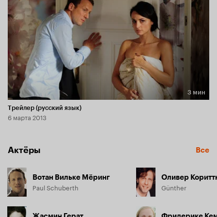
3 мин
Длительность 3 мин
Трейлер (русский язык)
6 марта 2013
Актёры
Все
Вотан Вильке Мёринг
Оливер Коритт
Paul Schuberth
Günther
Жасмин Герат
Фридерике Ке