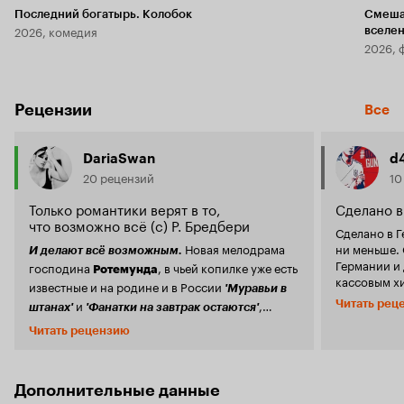
Последний богатырь. Колобок
Смеша
2026, комедия
вселе
2026, 
Рецензии
Все
DariaSwan
d
20 рецензий
10
Только романтики верят в то,
Сделано в
что возможно всё (с) Р. Бредбери
Сделано в Г
Новая мелодрама
ни меньше.
И делают всё возможным.
Германии и
господина
, в чьей копилке уже есть
Ротемунда
кассовым хи
известные и на родине и в России
'Муравьи в
приглянулс
и
,
Читать рец
штанах'
'Фанатки на завтрак остаются'
почему. Во-первых, сюжет фильма банален до
поднимает настроение и, как обычно,
безобразия.
Читать рецензию
заставляет верить в лучшее. Однако, по-
неожиданно
видимому, вместе с взрослыми героями
несвободну
повзрослел и сам режиссёр - картина
понять кого
смотрится куда более законченной и
Дополнительные данные
любовницу, 