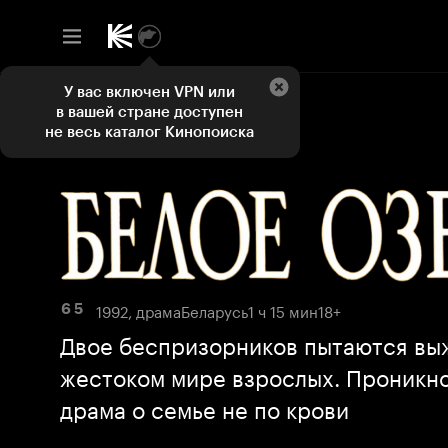
У вас включен VPN или
в вашей стране доступен
не весь каталог Кинопоиска
1992, драма
Беларусь
1 ч 15 мин
18+
6 5
Двое беспризорников пытаются вы
жестоком мире взрослых. Проникн
драма о семье не по крови