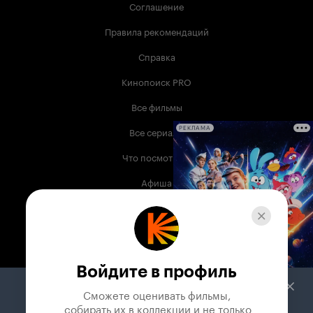
Соглашение
Правила рекомендаций
Справка
Кинопоиск PRO
Все фильмы
Все сериалы
РЕКЛАМА
Что посмотреть
Афиша
Музыка
Телепрограмма
Книги
Войдите в профиль
Служба поддержки
Сможете оценивать фильмы,

 собирать их в коллекции и не только