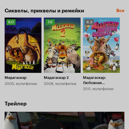
Сиквелы, приквелы и ремейки
Все
Рейтинг
Рейтинг
Рейтинг
8.0
7.6
6.2
Кинопоиска
Кинопоиска
Кинопоиска
8.0
7.6
6.2
Мадагаскар
Мадагаскар 2
Мадагаскар:
2005, мультфильм
2008, мультфильм
Любовная
2011, мультфильм
лихорадка
Трейлер