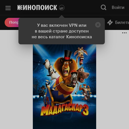
Войти
Онлайн-кинотеатр
Билет
Попробовать Плюс
У вас включен VPN или
в вашей стране доступен
не весь каталог Кинопоиска