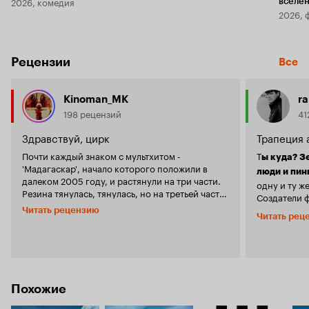
2026, комедия
вселе
2026, 
Рецензии
Все
Kinoman_MK
ra
198 рецензий
41
Здравствуй, цирк
Трапеция 
Почти каждый знаком с мультхитом -
Т
ы куда? З
'Мадагаскар', начало которого положили в
люди и пин
далеком 2005 году, и растянули на три части.
одну и ту ж
Резина тянулась, тянулась, но на третьей части
Создатели
уже растянулась, расширив кругом сюжетные
завершают 
Читать рецензию
провалы, простой детский юморочек и слабый
Читать рец
красочный 
'отжиг фантастической четверки'. Так что
героям
подальше Мадагаскар и Нью-Йорк тоже, ребята
и
Мелман
Г
отправляются в самые непримечательные
вернуться в
места, а сам Мадагаскар вообще не при чем.
Добравшис
Работа на скорую руку видна, особенно в
Похожие
сценарии, потому что закрутка сюжета ни на
присоединя
процент не удалась, да и планы у героев
«Зарагоза»