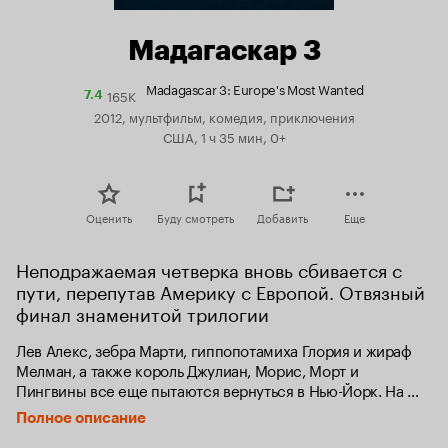
Мадагаскар 3
Madagascar 3: Europe's Most Wanted
165K
Рейтинг
7.4
Кинопоиска
2012, мультфильм, комедия, приключения
7.4
США, 1 ч 35 мин, 0+
Оценить
Буду смотреть
Добавить
Еще
Неподражаемая четверка вновь сбивается с 
пути, перепутав Америку с Европой. Отвязный 
финал знаменитой трилогии
Лев Алекс, зебра Марти, гиппопотамиха Глория и жираф 
Мелман, а также король Джулиан, Морис, Морт и 
Пингвины все еще пытаются вернуться в Нью-Йорк. На 
этот раз их путь пройдет через Европу, где они откроют 
Полное описание
свой цирк.