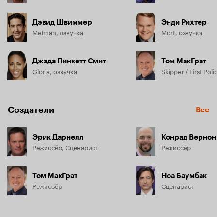
Дэвид Швиммер
Энди Рихтер
Melman, озвучка
Mort, озвучка
Джада Пинкетт Смит
Том МакГрат
Gloria, озвучка
Создатели
Все
Эрик Дарнелл
Конрад Вернон
Режиссёр, Сценарист
Режиссёр
Том МакГрат
Ноа Баумбак
Режиссёр
Сценарист