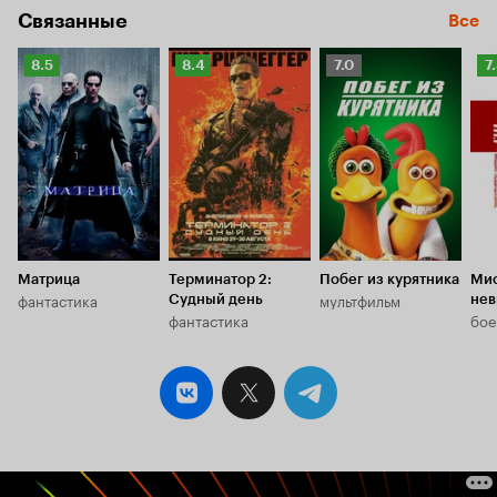
Связанные
Все
Рейтинг
Рейтинг
Рейтинг
Р
8.5
8.4
7.0
7
Кинопоиска
Кинопоиска
Кинопоиска
К
8.5
8.4
7.0
7.
Матрица
Терминатор 2:
Побег из курятника
Мис
фантастика
мультфильм
Судный день
не
фантастика
бое