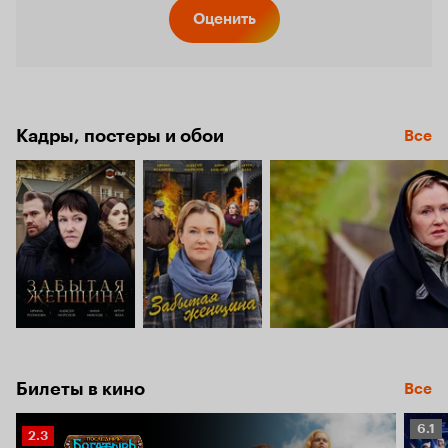
Кинопо
Оценить
6.1
Кадры, постеры и обои
Все
Билеты в кино
Все
Рейт
6.1
Рейтинг
2.3
Кино