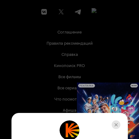
Соглашение
Правила рекомендаций
Справка
Кинопоиск PRO
Все фильмы
Все сериалы
РЕКЛАМА
Что посмотреть
Афиша
Музыка
Телепрограмма