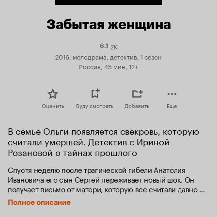
Забытая женщина
2K
Рейтинг
6.1
Кинопоиска
2016, мелодрама, детектив, 1 сезон
6.1
Россия, 45 мин, 12+
Оценить
Буду смотреть
Добавить
Еще
В семье Ольги появляется свекровь, которую 
считали умершей. Детектив с Ириной 
Розановой о тайнах прошлого
Спустя неделю после трагической гибели Анатолия 
Ивановича его сын Сергей переживает новый шок. Он 
получает письмо от матери, которую все считали давно 
умершей. Мать рассказывает Сергею, что его отец бросил 
Полное описание
её, безнадежно больную туберкулёзом, почти тридцать лет 