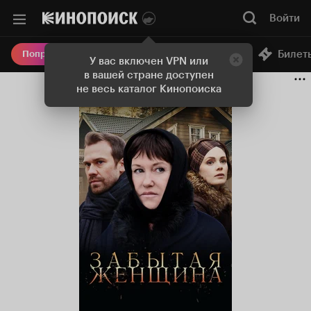
Войти
Онлайн-кинотеатр
Билет
Попробовать Плюс
У вас включен VPN или
в вашей стране доступен
не весь каталог Кинопоиска