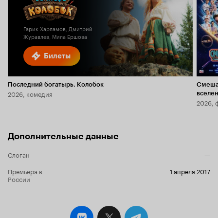
Кинопоиска
6.1
2.3
Гарик Харламов, Дмитрий
Журавлев, Мила Ершова
Билеты
Последний богатырь. Колобок
Смеша
2026, комедия
вселе
2026, 
Дополнительные данные
Слоган
—
Премьера в
1 апреля 2017
России