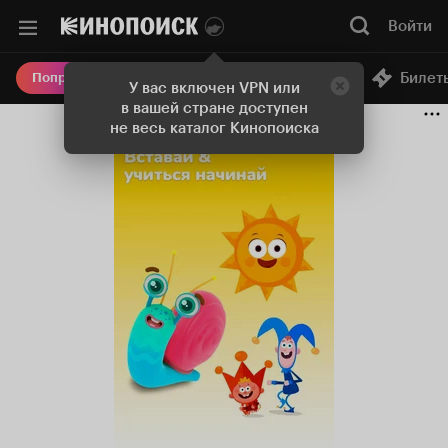
Войти
Онлайн-кинотеатр
Билет
Попробовать Плюс
У вас включен VPN или
в вашей стране доступен
не весь каталог Кинопоиска