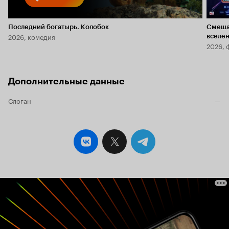
Последний богатырь. Колобок
Смеша
2026, комедия
вселе
2026, 
Дополнительные данные
Слоган
—