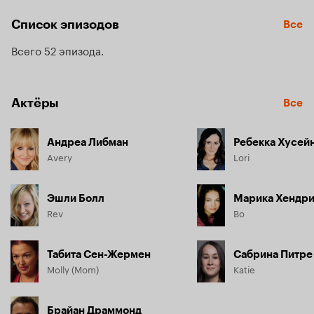
Список эпизодов
Все
Реву и Рамблу совершенно некогда скучать. А с их лучшей 
подругой Эвери и ее машинкой Элли — тем более! Каждый 
Всего 52 эпизода
день у них — это новое приключение!
Актёры
Все
Андреа Либман
Ребекка Хусей
Avery
Lori
Эшли Болл
Марика Хендр
Rev
Bo
Табита Сен-Жермен
Сабрина Питре
Molly (Mom)
Katie
Брайан Драммонд