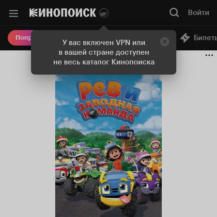
Войти
Онлайн-кинотеатр
Билет
Попробовать Плюс
У вас включен VPN или
в вашей стране доступен
не весь каталог Кинопоиска