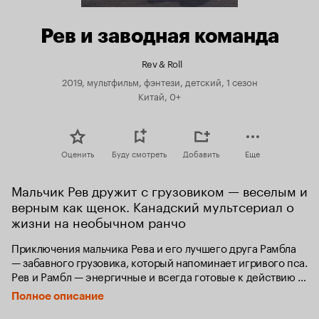
Рев и заводная команда
Rev & Roll
2019, мультфильм, фэнтези, детский, 1 сезон
Китай, 0+
Оценить
Буду смотреть
Добавить
Еще
Мальчик Рев дружит с грузовиком — веселым и 
верным как щенок. Канадский мультсериал о 
жизни на необычном ранчо
Приключения мальчика Рева и его лучшего друга Рамбла 
— забавного грузовика, который напоминает игривого пса. 
Рев и Рамбл — энергичные и всегда готовые к действию 
друзья, которые живут и работают на семейном ранчо. 
Полное описание
Здесь все люди и грузовики находятся в постоянном 
движении и сообща выполняют разные задачи и дела.  
