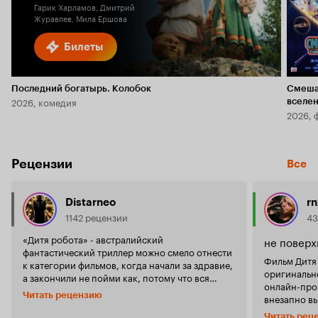
Гарик Харламов, Дмитрий
Журавлев, Мила Ершова
Билеты
Последний богатырь. Колобок
Смеша
2026, комедия
вселе
2026, 
Рецензии
Все
Distarneo
rn
1142 рецензии
43
«Дитя робота» - австралийский
не поверх
фантастический триллер можно смело отнести
Фильм Дитя 
к категории фильмов, когда начали за здравие,
оригинально
а закончили не пойми как, потому что вся
онлайн-прок
первая половина фильма выглядит стильно,
Читать рецензию
внезапно в
серьезно, интригующе и даже интересно, но
без реклам
уже ближе к финалу вся концепция попросту
Читать рец