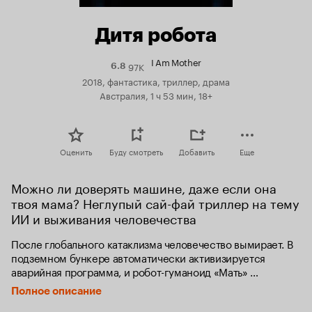
Дитя робота
I Am Mother
97K
Рейтинг
6.8
Кинопоиска
2018, фантастика, триллер, драма
6.8
Австралия, 1 ч 53 мин, 18+
Оценить
Буду смотреть
Добавить
Еще
Можно ли доверять машине, даже если она 
твоя мама? Неглупый сай-фай триллер на тему 
ИИ и выживания человечества
После глобального катаклизма человечество вымирает. В 
подземном бункере автоматически активизируется 
аварийная программа, и робот-гуманоид «Мать» 
выращивает из эмбриона человеческого ребенка. 
Полное описание
Девушка, воспитанная под бережным присмотром 