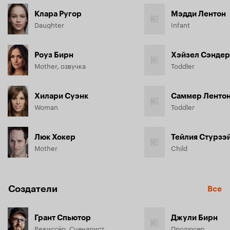
Клара Ругор
Мэдди Лентон
Daughter
Infant
Роуз Бирн
Хэйзел Сэнде
Mother, озвучка
Toddler
Хилари Суэнк
Саммер Ленто
Woman
Toddler
Люк Хокер
Тейлия Стурзэ
Mother
Child
Создатели
Все
Грант Спьютор
Джули Бирн
Режиссёр, Сценарист
Продюсер