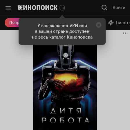
Войти
Онлайн-кинотеатр
Билет
Попробовать Плюс
У вас включен VPN или
в вашей стране доступен
не весь каталог Кинопоиска