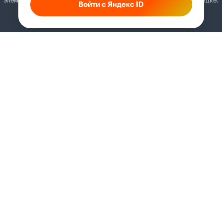
Войти с Яндекс ID
Как это сделать
Соглашение
Правила рекомендаций
Справка
Кинопоиск PRO