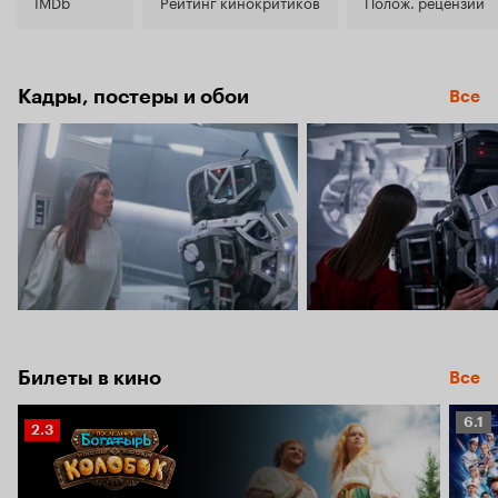
6.8
IMDb
Рейтинг кинокритиков
Полож. рецензии
Кадры, постеры и обои
Все
Билеты в кино
Все
Рейт
6.1
Рейтинг
2.3
Кино
Кинопоиска
6.1
2.3