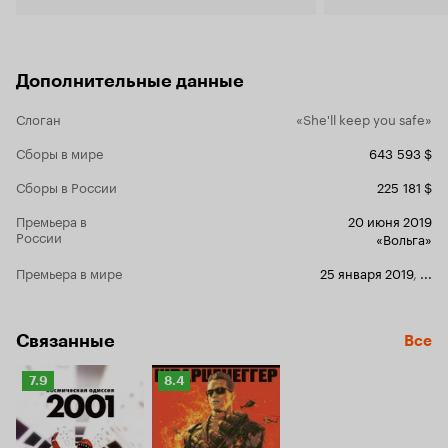
хоть в кино
да, если бу
у вас не ос
'неоднознач
Дополнительные данные
однозначна 
снаружи, и
Слоган
«She'll keep you safe»
внимание на
Сборы в мире
643 593 $
Сборы в России
225 181 $
Премьера в
20 июня 2019
России
«Вольга»
Премьера в мире
25 января 2019
,
...
Связанные
Все
Рейтинг
Рейтинг
7.9
8.4
Кинопоиска
Кинопоиска
7.9
8.4