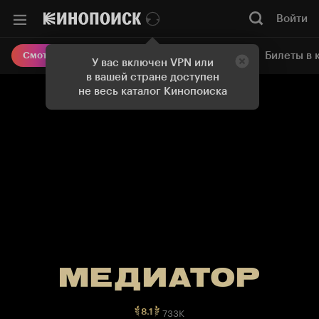
Войти
Онлайн-кинотеатр
Билеты в 
Смотреть кино
У вас включен VPN или
в вашей стране доступен
не весь каталог Кинопоиска
733K
Рейтинг
8.1