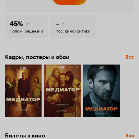
8.1
21
2
45%
–
Полож. рецензии
Рос. кинокритики
Кадры, постеры и обои
Все
Билеты в кино
Все