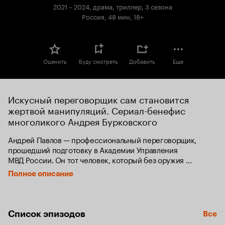
Кинопоиска
2021 – 2024, драма, триллер, 3 сезона
8.1.
Россия, 48 мин, 18+
топ
250
Оценить
Буду смотреть
Добавить
Еще
Искусный переговорщик сам становится 
жертвой манипуляций. Сериал-бенефис 
многоликого Андрея Бурковского
Андрей Павлов — профессиональный переговорщик, 
прошедший подготовку в Академии Управления 
МВД России. Он тот человек, который без оружия 
приходит к террористам и в считанные секунды 
Полное описание
устанавливает с ними контакт. Но основной его доход 
идет не от удачного освобождения заложников, а от 
крупного бизнеса. Везде, где люди не могут договориться, 
он помогает — за очень большие деньги. Для каждого 
Список эпизодов
Все
случая он меняется до неузнаваемости. Удивительную 