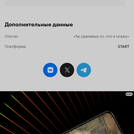
понимаете, противостоять такому мущщине,
просто невозможно. Ноги сами разъезжаются в
стороны. Непроизвольно. Павлов не похож на
дешёвого манипулятора, пытающегося втюхать
Дополнительные данные
вам сковородку, в стиле 'вам сегодня страшно
повезло! В нашей компании проходит
презентация...', или же на типа, беспрестанно
Слоган
«Ты сделаешь то, что я скажу»
повторяющего дебильную фразу - 'правильно
Платформа
ли я вас понял?'. Он действует тоньше. Он
START
моделирует ситуации, создаёт обстоятельства,
наводящие жертву на нужные ему мысли.
Незаметно, исподволь, помещает идею в
сознание объекта. Это не похоже на грубую,
неприкрытую манипуляцию. Больше похоже на
методику Спина, на поиск точек
соприкосновения. Но, от того, что эта
манипуляция более искусная, суть дела не
меняется. Итог. Несмотря на некоторые
нелепые сцены (солдат - террорист, девочка на
мосту), обилие квнщиков в кадре, вездесущую
Симонову (она теперь во всех маньяцких
фильмах), и немного деревянную актёрскую
игру Бурковского, сериал неплох. Будем
посмотреть.