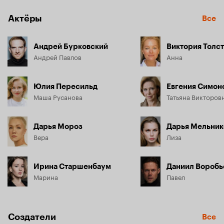
Актёры
Все
Андрей Бурковский
Виктория Толс
Андрей Павлов
Анна
Юлия Пересильд
Евгения Симон
Маша Русанова
Татьяна Викторов
Дарья Мороз
Дарья Мельник
Вера
Лиза
Ирина Старшенбаум
Даниил Воробь
Марина
Павел
Создатели
Все