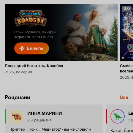
Рейт
6.0
Кино
6.0
Гарик Харламов, Дмитрий
Журавлев, Мила Ершова
Билеты
Последний богатырь. Колобок
Смеша
2026, комедия
вселе
2026, 
Рецензии
Все
ИННА МАРИНИ
Е
251 рецензия
1 
'Триггер', 'Псих', 'Медиатор' - вы же уловили
Какая бес