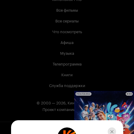
Все фильмы
Все сериалы
Что посмотреть
Афиша
Музыка
Телепрограмма
Книги
Служба поддержки
РЕКЛАМА
© 2003 —
2026
,
Кинопоиск
18
+
Проект компании
Сервис Кинопоиск может содержать информацию,