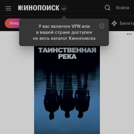
Войти
Онлайн-кинотеатр
Билет
Попробовать Плюс
У вас включен VPN или
в вашей стране доступен
не весь каталог Кинопоиска