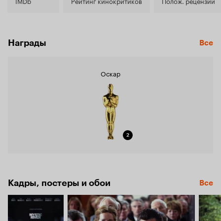
7.8
IMDb
Рейтинг кинокритиков
Полож. рецензии
Награды
Все
Оскар
2
Кадры, постеры и обои
Все