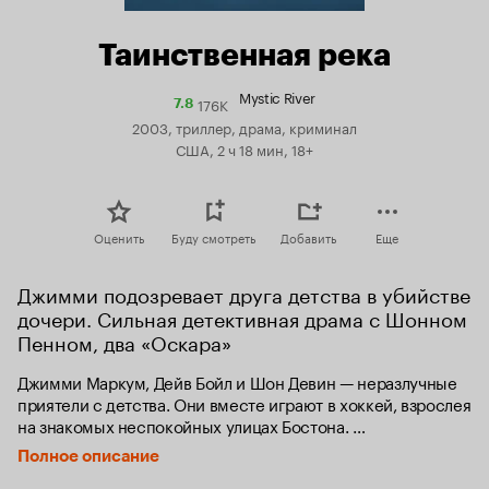
Таинственная река
Mystic River
176K
Рейтинг
7.8
Кинопоиска
2003, триллер, драма, криминал
7.8
США, 2 ч 18 мин, 18+
Оценить
Буду смотреть
Добавить
Еще
Джимми подозревает друга детства в убийстве 
дочери. Сильная детективная драма с Шонном 
Пенном, два «Оскара»
Джимми Маркум, Дейв Бойл и Шон Девин — неразлучные 
приятели с детства. Они вместе играют в хоккей, взрослея 
на знакомых неспокойных улицах Бостона. 
Уже взрослыми судьба сводит их вместе перед лицом 
Полное описание
трагедии: зверского убийства Кэтти, дочери Джимми.