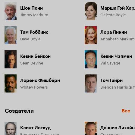
Шон Пенн
Марша Гэй Хар
Jimmy Markum
Celeste Boyle
Тим Роббинс
Лора Линни
Dave Boyle
Annabeth Markum
Кевин Бейкон
Кевин Чэпмен
Sean Devine
Val Savage
Лоренс Фишбёрн
Том Гайри
Whitey Powers
Создатели
Все
Клинт Иствуд
Деннис Лихейн
Режиссёр, Продюсер
Сценарист