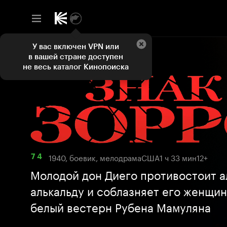
У вас включен VPN или
в вашей стране доступен
не весь каталог Кинопоиска
1940, боевик, мелодрама
США
1 ч 33 мин
12+
7 4
Молодой дон Диего противостоит 
алькальду и соблазняет его женщин
белый вестерн Рубена Мамуляна