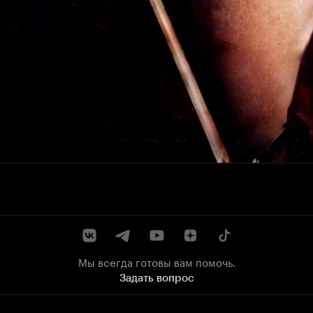
Мы всегда готовы вам помочь.
Задать вопрос