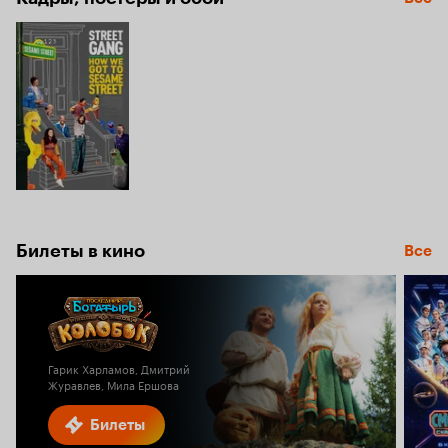
Билеты в кино
Все
Гарик Харламов, Дмитрий
Журавлев, Мила Ершова
Билеты