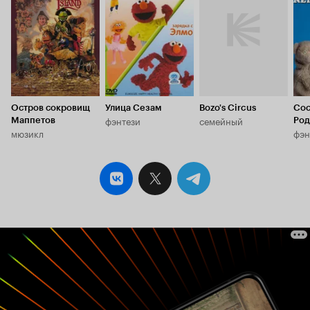
6.0
6.0
Остров сокровищ
Улица Сезам
Bozo's Circus
Сос
фэнтези
семейный
Маппетов
Род
мюзикл
фэн