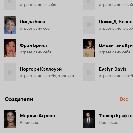
играет самого себя
играет самого се
Линда Бове
Дэвид Д. Конне
играет саму себя
играет самого себ
Фрэн Брилл
Джоан Ганз Кун
играет саму себя
играет саму себя
Нортерн Кэллоуэй
Evelyn Davis
играет самого себя, хроника (в титрах: Northern J. Calloway)
играет самого себ
Создатели
Все
Мэрлин Агрело
Тревор Крафтс
Режиссёр
Продюсер