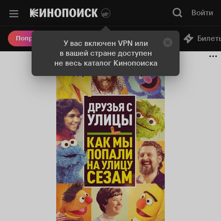
Войти
Онлайн-кинотеатр
Билет
Попробовать Плюс
У вас включен VPN или
в вашей стране доступен
не весь каталог Кинопоиска