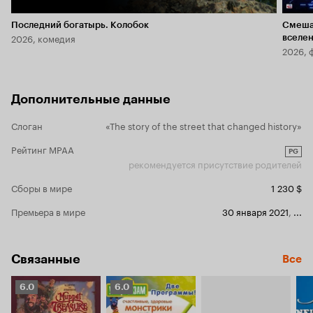
Последний богатырь. Колобок
Смеша
2026, комедия
вселе
2026, 
Дополнительные данные
Слоган
«The story of the street that changed history»
Рейтинг MPAA
PG
рекомендуется присутствие родителей
Сборы в мире
1 230 $
Премьера в мире
30 января 2021
,
...
Связанные
Все
Рейтинг
Рейтинг
6.0
6.0
Кинопоиска
Кинопоиска