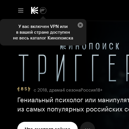
У вас включен VPN или
в вашей стране доступен
не весь каталог Кинопоиска
с 2018, драма
4 сезона
Россия
18+
8 5
Рейтинг
8
Гениальный психолог или манипуля
5,
из самых популярных российских 
ТОП
250