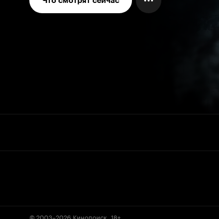
Что смотрят сейчас
© 2003–2026
Кинопоиск
.
18+