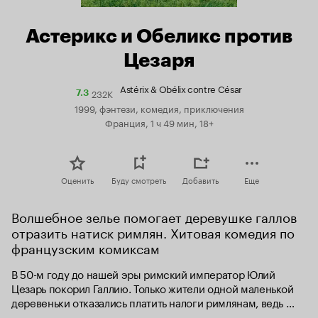
Астерикс и Обеликс против
Цезаря
Astérix & Obélix contre César
232K
Рейтинг
7.3
Кинопоиска
1999, фэнтези, комедия, приключения
7.3
Франция, 1 ч 49 мин, 18+
Оценить
Буду смотреть
Добавить
Еще
Волшебное зелье помогает деревушке галлов 
отразить натиск римлян. Хитовая комедия по 
французским комиксам
В 50-м году до нашей эры римский император Юлий 
Цезарь покорил Галлию. Только жители одной маленькой 
деревеньки отказались платить налоги римлянам, ведь 
у них есть волшебный напиток, с помощью которого они с 