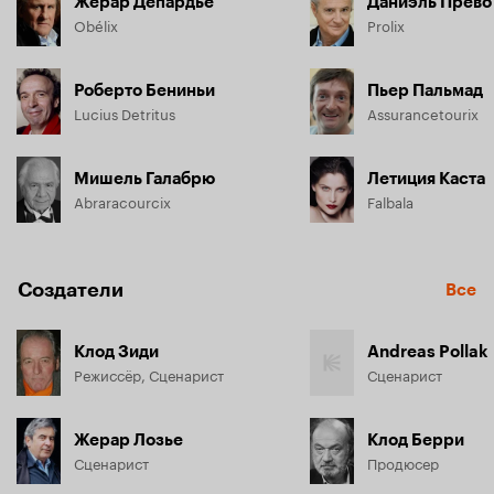
Жерар Депардье
Даниэль Прево
Obélix
Prolix
Роберто Бениньи
Пьер Пальмад
Lucius Detritus
Assurancetourix
Мишель Галабрю
Летиция Каста
Abraracourcix
Falbala
Создатели
Все
Клод Зиди
Andreas Pollak
Режиссёр, Сценарист
Сценарист
Жерар Лозье
Клод Берри
Сценарист
Продюсер