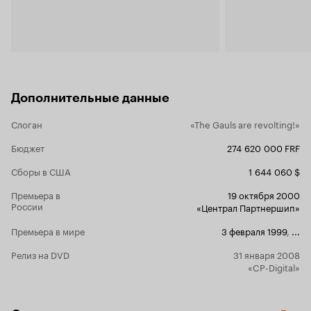
лягушатник Клод Зиди взял да и снял комикс
так, как им и не снилось - и спецэффекты
распределил как надо (чтоб не мешали, а
помогали восприятию), и зрелищный фильм
оказался - и взрослый и детский. Визуально
картина сделана изумительно: декорации,
костюмы, грим, пейзажи - хоть на стенку вешай
в рамке - все так красиво и ярко до боли в
Дополнительные данные
глазах! Причем яркость эта не пустотела. Ведь
этот полуигрушечный мир - один в один с
Слоган
«The Gauls are revolting!»
комиксом и в тоже время он создает свой,
особый киномир. Клод Зиди занял в своем
Бюджет
274 620 000 FRF
фильме потрясающих актеров, каждый из
которых сыграл действительно свою роль. Ну,
Сборы в США
1 644 060 $
кого еще можно представить в роли
суетливого и хитрого коротышки Астерикса,
Премьера в
19 октября 2000
кроме Луи де Фюнеса? Никого! Но так как
России
«Централ Партнершип»
великий комик умер, его не менее талантливый
ученик Кристиан Клавье справился с ролью
Премьера в мире
3 февраля 1999
,
...
отлично. Дуэт Клавье-Депардье знаком еще с
'Между ангелом и бесом' и эта парочка может
Релиз на DVD
31 января 2008
творить чудеса (почти такие же, как Клавье-
«CP-Digital»
Рено). Депардье правда, малость худоват для
Обеликса (во второй части он гораздо луше
выглядит), но рядом с Клавье не нужно быть