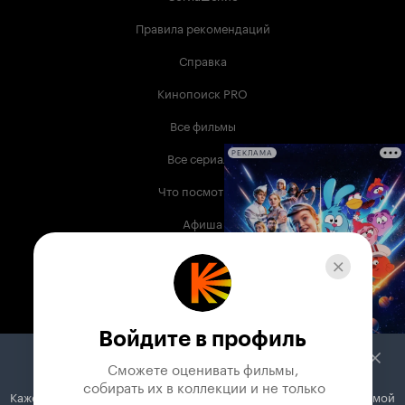
Правила рекомендаций
Справка
Кинопоиск PRO
Все фильмы
Все сериалы
РЕКЛАМА
Что посмотреть
Афиша
Музыка
Телепрограмма
Книги
Войдите в профиль
Служба поддержки
Сможете оценивать фильмы,

 собирать их в коллекции и не только
Кажется, вы используете блокировщик рекламы. Вместе с рекламой