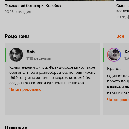
Последний богатырь. Колобок
Смеша
2026, комедия
вселе
2026, 
Рецензии
Все
Боб
Ka
1118 рецензий
15
Удивительный фильм. Французское кино, такое
Браво!
оригинальное и разнообразное, пополнилось в
Один из не
1999 году еще одним шедевром, который был
просто понр
создан коллективом единомышленников.
и
Объединенными усилиями талантливейших
Клавье
Ж
Читать рецензию
актеров, настоящих мастеров лицедейства,
пара! Их ге
мэтра-режиссера, остроумного и веселого
меру комич
Читать рец
сценариста, прекрасного композитора и
создавать 
гениев спецэффектов появился на свет этот
действия, н
фильм. Появился 'волей народной' - не только
банального
потому, что фильм является экранизацией
детям, и вз
популярнейшего и всеми любимого
без пошлост
Похожие
французского комикса, который каждый