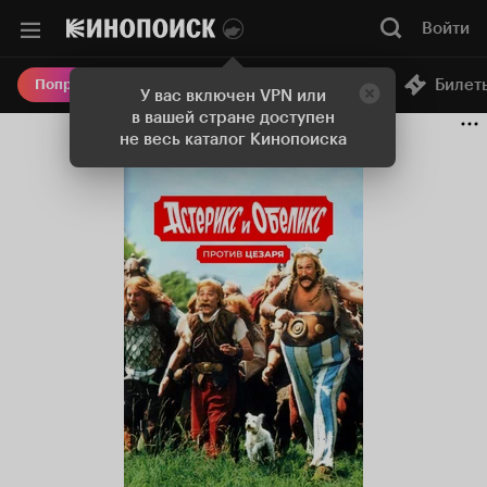
Войти
Онлайн-кинотеатр
Билет
Попробовать Плюс
У вас включен VPN или
в вашей стране доступен
не весь каталог Кинопоиска