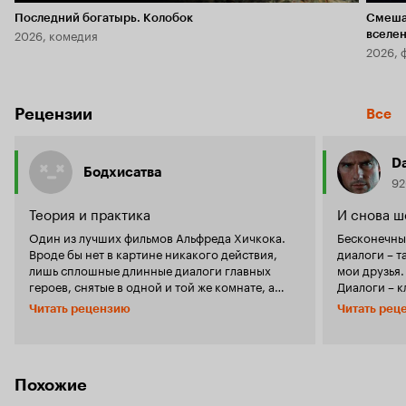
Последний богатырь. Колобок
Смеша
2026, комедия
вселе
2026, 
Рецензии
Все
D
Бодхисатва
92
Теория и практика
И снова ш
Один из лучших фильмов Альфреда Хичкока.
Бесконечные
Вроде бы нет в картине никакого действия,
диалоги – т
лишь сплошные длинные диалоги главных
мои друзья.
героев, снятые в одной и той же комнате, а
Диалоги – к
оторваться от экрана невозможно. В центре
выполнены 
Читать рецензию
Читать рец
сюжета: излюбленная тема режиссера –
уровне. Ни
идеальное убийство, послужившая
лишней фра
лейтмотивом для создания более ранних работ
случае уби
«Веревка» и «Незнакомцы в поезде». Хичкок
яркий прим
своим фильмом задает зрителю вопрос: можно
Похожие
, 
Хичкока
ли совершить идеально задуманное