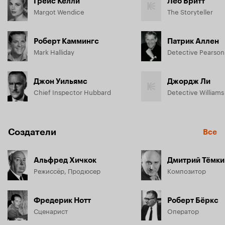
Грейс Келли
Лео Бритт
Margot Wendice
The Storyteller
Роберт Каммингс
Патрик Аллен
Mark Halliday
Detective Pearson
Джон Уильямс
Джордж Ли
Chief Inspector Hubbard
Detective Williams
Создатели
Все
Альфред Хичкок
Дмитрий Тёмки
Режиссёр, Продюсер
Композитор
Фредерик Нотт
Роберт Бёркс
Сценарист
Оператор