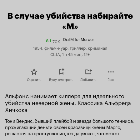
В случае убийства набирайте
«М»
Dial M for Murder
70K
Рейтинг
8.1
Кинопоиска
1954, фильм-нуар, триллер, криминал
8.1
США, 1 ч 45 мин, 12+
Оценить
Буду смотреть
Добавить
Еще
Альфонс нанимает киллера для идеального 
убийства неверной жены. Классика Альфреда 
Хичкока
Тони Вендис, бывший плейбой и звезда большого тенниса, 
прожигающий деньги своей красавицы-жены Марго, 
решается на преступление, когда узнает, что может 
лишиться ее миллионов, так как Марго увлеклась 