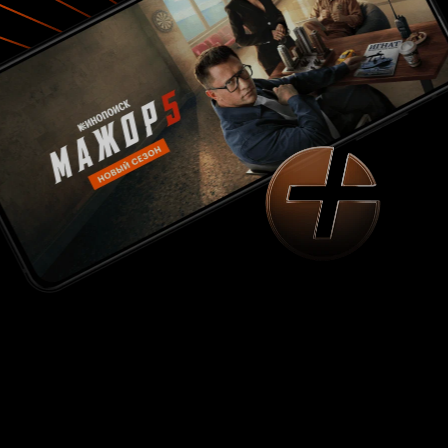
не утратил актуальности по прошествии
времени, «В случае убийства набирайте «М»»
имеет за собой ремейк, причем сразу два.
Один из них – «Ошибка Тони Вендиса» был
снят в СССР в 1981 году, другой, более
известный современному зрителю –
«Идеальное убийство» вышел на экраны в
1998-м уже в Голливуде с участием таких звезд
как Майкл Дуглас и Гвинет Пэлтроу. Несмотря
на определенное признание этих картин по
обе стороны океана, только фильму великого
Альфреда Хичкока удалось стать со временем
классикой мирового кино и одним из лучших
представителей детективного жанра.