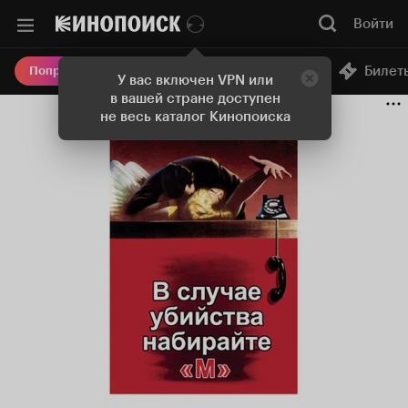
Войти
Онлайн-кинотеатр
Билет
Попробовать Плюс
У вас включен VPN или
в вашей стране доступен
не весь каталог Кинопоиска