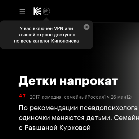
У вас включен VPN или
в вашей стране доступен
не весь каталог Кинопоиска
Детки напрокат
2017, комедия, семейный
Россия
1 ч 26 мин
12+
4 7
По рекомендации псевдопсихолога
одиночки меняются детьми. Семейная комедия
с Равшаной Курковой