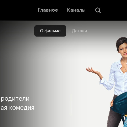
Главное
Каналы
О фильме
Детали
 родители-