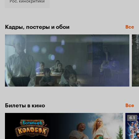
5.3
Рос. кинокритики
Кадры, постеры и обои
Все
Билеты в кино
Все
Рейт
6.1
Кино
6.1