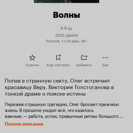
Волны
5K
Рейтинг
5.3
Кинопоиска
2022, драма
5.3
Россия, 1 ч 41 мин, 18+
Оценить
Буду смотреть
Добавить
Еще
Попав в странную секту, Олег встречает 
красавицу Веру. Виктория Толстоганова в 
тонкой драме о поиске истины
Пережив страшную трагедию, Олег бросает прежнюю 
жизнь. В прошлое уходит всё, что казалось 
важным, — работа, успех, привычные ритмы большого 
города. Неожиданно для себя мужчина находит новый 
Полное описание
дом, где, вроде бы, обретает покой, любовь и ответы 