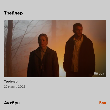
на мучившие его вопросы. Но правильные ли это ответы? 
И какую цену придется заплатить, чтобы выжить и остаться 
собой?
Трейлер
59 сек
Длительность 59 сек
Трейлер
22 марта 2023
Актёры
Все