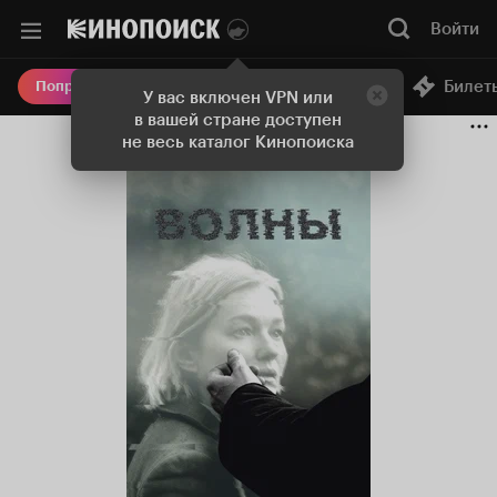
Войти
Онлайн-кинотеатр
Билет
Попробовать Плюс
У вас включен VPN или
в вашей стране доступен
не весь каталог Кинопоиска