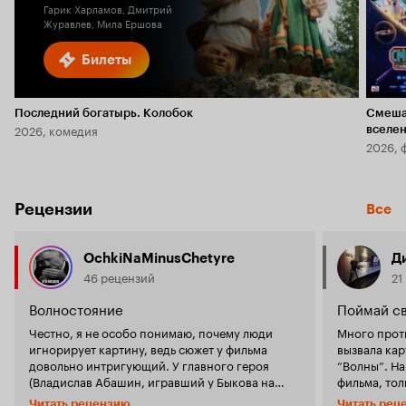
Гарик Харламов, Дмитрий
Журавлев, Мила Ершова
Билеты
Последний богатырь. Колобок
Смеша
2026, комедия
вселе
2026, 
Рецензии
Все
OchkiNaMinusChetyre
Д
46 рецензий
21
Волностояние
Поймай с
Честно, я не особо понимаю, почему люди
Много прот
игнорирует картину, ведь сюжет у фильма
вызвала ка
довольно интригующий. У главного героя
“Волны”. На
(Владислав Абашин, игравший у Быкова на
фильма, тол
Заводе, Сторожа) умирает жена. На этой почве
ему ставить
Читать рецензию
Читать рец