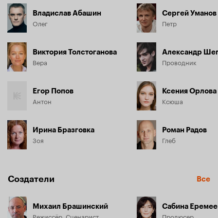
Владислав Абашин
Сергей Уманов
Олег
Петр
Виктория Толстоганова
Александр Ше
Вера
Проводник
Егор Попов
Ксения Орлова
Антон
Ксюша
Ирина Бразговка
Роман Радов
Зоя
Глеб
Создатели
Все
Михаил Брашинский
Сабина Еремее
Режиссёр, Сценарист
Продюсер