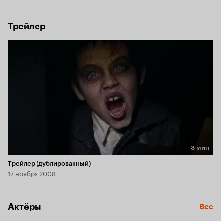
ее спасти - опытному советчику по спиритуальным 
вопросам, а также известному экзорцисту по имени 
Сендак.
Трейлер
3 мин
Длительность 3 мин
Трейлер (дублированный)
17 ноября 2008
Актёры
Все