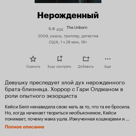
Нерожденный
The Unborn
43K
Рейтинг
5.9
Кинопоиска
2009, ужасы, триллер, детектив
5.9
США, 1 ч 28 мин, 18+
Оценить
Буду смотреть
Добавить
Еще
Девушку преследует злой дух нерожденного 
брата-близнеца. Хоррор с Гари Олдманом в 
роли опытного экзорциста
Кейси Белл ненавидела свою мать за то, что та ее бросила. 
Но, когда начинает твориться необъяснимое, Кейси 
понимает, почему мама ушла. Измученная кошмарами и 
присутствием злого духа, она обращается к 
Полное описание
единственному человеку, который, возможно, способен 