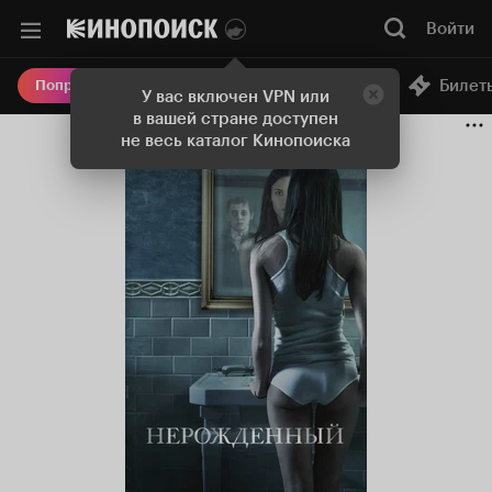
Войти
Онлайн-кинотеатр
Билет
Попробовать Плюс
У вас включен VPN или
в вашей стране доступен
не весь каталог Кинопоиска