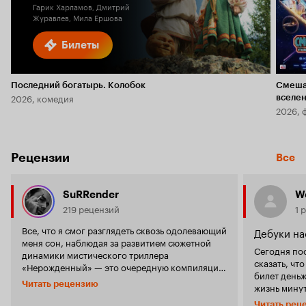
Гарик Харламов, Дмитрий
Журавлев, Мила Ершова
Билеты
Последний богатырь. Колобок
Смеша
2026, комедия
вселе
2026, 
Рецензии
Все
SuRRender
W
219 рецензий
1 
Все, что я смог разглядеть сквозь одолевающий
Дебуки на
меня сон, наблюдая за развитием сюжетной
Сегодня посм
динамики мистического триллера
сказать, чт
«Нерожденный» — это очередную компиляцию
билет деньж
тематических форм и шаблонных
Читать рецензию
жизнь минут
стилистических решений, набивших в
получилось,
указанном жанре противную оскомину. Гойер
Читать рец