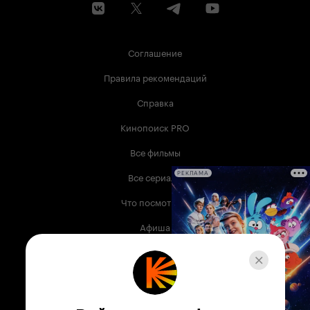
Соглашение
Правила рекомендаций
Справка
Кинопоиск PRO
Все фильмы
Все сериалы
РЕКЛАМА
Что посмотреть
Афиша
Музыка
Телепрограмма
Книги