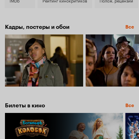
5.9
IMDb
Рейтинг кинокритиков
Полож. рецензии
Кадры, постеры и обои
Все
Билеты в кино
Все