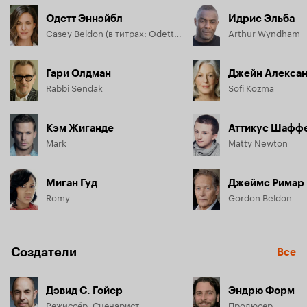
Одетт Эннэйбл
Идрис Эльба
Casey Beldon (в титрах: Odette Yustman)
Arthur Wyndham
Гари Олдман
Джейн Алекса
Rabbi Sendak
Sofi Kozma
Кэм Жиганде
Аттикус Шафф
Mark
Matty Newton
Миган Гуд
Джеймс Римар
Romy
Gordon Beldon
Создатели
Все
Дэвид С. Гойер
Эндрю Форм
Режиссёр, Сценарист
Продюсер