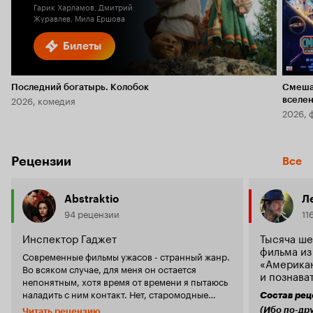
Гарик Харламов, Дмитрий
Журавлев, Мила Ершова
Билеты
Последний богатырь. Колобок
Смеша
2026, комедия
вселе
2026, 
Рецензии
Все
Abstraktio
Л
94 рецензии
11
Инспектор Гаджет
Тысяча ше
фильма из
Современные фильмы ужасов - странный жанр.
«Американ
Во всяком случае, для меня он остается
и познава
непонятным, хотя время от времени я пытаюсь
наладить с ним контакт. Нет, старомодные
Состав рец
ужастики вроде 'Женщины в черном' с
(Ибо по-др
Читать рецензию