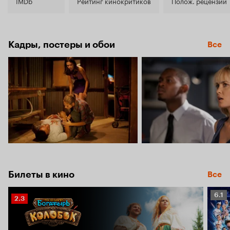
5.9
IMDb
Рейтинг кинокритиков
Полож. рецензии
Кадры, постеры и обои
Все
Билеты в кино
Все
Рейт
6.1
Рейтинг
2.3
Кино
Кинопоиска
6.1
2.3