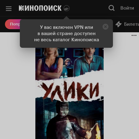
Войти
Онлайн-кинотеатр
Билет
Попробовать Плюс
У вас включен VPN или
в вашей стране доступен
не весь каталог Кинопоиска