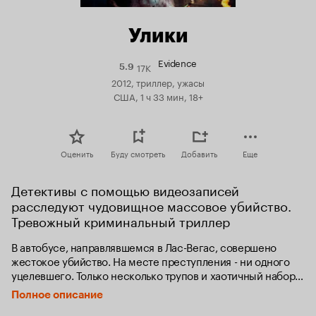
Улики
Evidence
17K
Рейтинг
5.9
Кинопоиска
2012, триллер, ужасы
5.9
США, 1 ч 33 мин, 18+
Оценить
Буду смотреть
Добавить
Еще
Детективы с помощью видеозаписей 
расследуют чудовищное массовое убийство. 
Тревожный криминальный триллер
В автобусе, направлявшемся в Лас-Вегас, совершено 
жестокое убийство. На месте преступления - ни одного 
уцелевшего. Только несколько трупов и хаотичный набор 
мобильных телефонов, карманных видеокамер и других 
Полное описание
устройств, оставшихся от потерпевших. Детектив, 