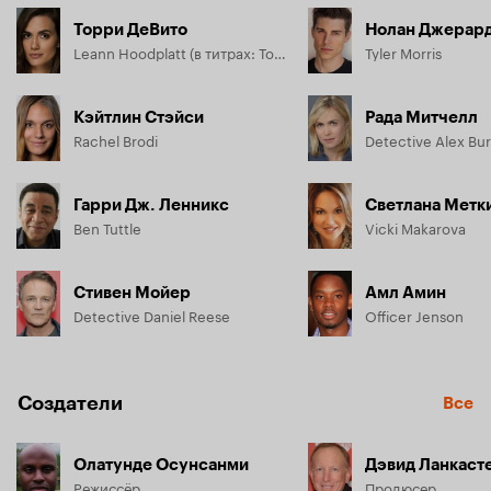
Торри ДеВито
Нолан Джерард
Leann Hoodplatt (в титрах: Torrey Devitto)
Tyler Morris
Кэйтлин Стэйси
Рада Митчелл
Rachel Brodi
Detective Alex Bu
Гарри Дж. Ленникс
Светлана Метк
Ben Tuttle
Vicki Makarova
Стивен Мойер
Амл Амин
Detective Daniel Reese
Officer Jenson
Создатели
Все
Олатунде Осунсанми
Дэвид Ланкаст
Режиссёр
Продюсер