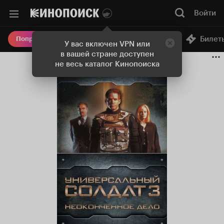
Войти
Онлайн-кинотеатр
Билет
Попробовать Плюс
У вас включен VPN или
в вашей стране доступен
не весь каталог Кинопоиска