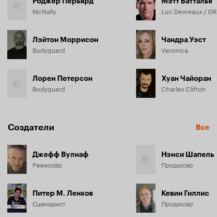
Роджер Перьярд
Мэтт Батталья
McNally
Luc Devreaux / G
Лэйтон Моррисон
Чандра Уэст
Bodyguard
Veronica
Лорен Петерсон
Хуан Чайоран
Bodyguard
Charles Clifton
Создатели
Все
Джефф Вулнаф
Нэнси Шапель
Режиссёр
Продюсер
Питер М. Ленков
Кевин Гиллис
Сценарист
Продюсер