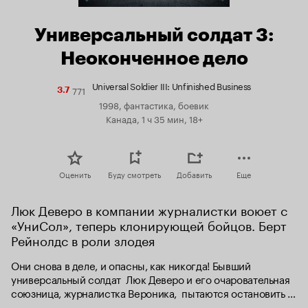
Универсальный солдат 3:
Неоконченное дело
Universal Soldier III: Unfinished Business
771
Рейтинг
3.7
Кинопоиска
1998, фантастика, боевик
3.7
Канада, 1 ч 35 мин, 18+
Оценить
Буду смотреть
Добавить
Еще
Люк Деверо в компании журналистки воюет с 
«УниСол», теперь клонирующей бойцов. Берт 
Рейнолдс в роли злодея
Они снова в деле, и опасны, как никогда! Бывший 
универсальный солдат  Люк Деверо и его очаровательная 
союзница, журналистка Вероника,  пытаются остановить 
Ментора, задумавшего с помощью своей армии  