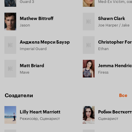
Guard 3
Med-Ex Victim, оз
Mathew Bittroff
Shawn Clark
Jason
Joe Harper / Jake
Анджела Мерси Бауэр
Christopher Fo
Imperial Guard
Ethan
Matt Briard
Jemma Hendric
Mave
Firess
Создатели
Все
Lilly Heart Marriott
Робин Весткотт
Режиссёр, Сценарист
Сценарист