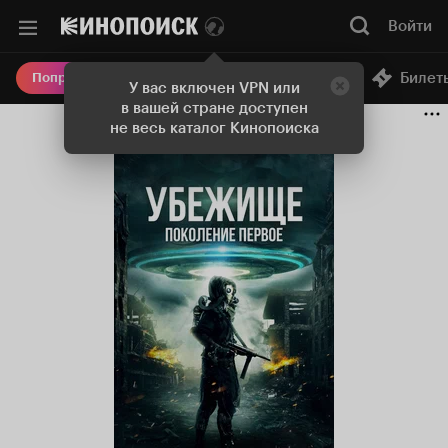
Войти
Онлайн-кинотеатр
Билет
Попробовать Плюс
У вас включен VPN или
в вашей стране доступен
не весь каталог Кинопоиска