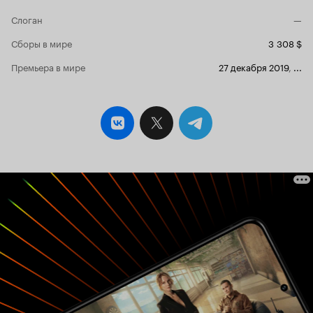
попавшего в кадр не соответствует тому, что
беспокоит героев фильма! Сюжетная линия и
Слоган
—
суть бедны. Создатели уверяют, что здесь есть
более глубокий смысл, но я понятия не имею,
Сборы в мире
3 308 $
что здесь это такое. Более того, я понятия не
Премьера в мире
27 декабря 2019
,
...
имю, о чём этот фильм. В конце его есть
философский монолог, но я не вижу в нём
особого отношения к этой истории. По сути,
это походит на то, что одинокий друг взял
уроки философии.