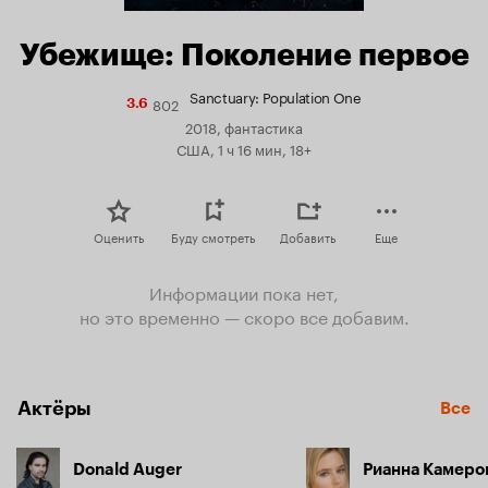
Убежище: Поколение первое
Sanctuary: Population One
802
Рейтинг
3.6
Кинопоиска
2018, фантастика
3.6
США, 1 ч 16 мин, 18+
Оценить
Буду смотреть
Добавить
Еще
Информации пока нет,
но это временно — скоро все добавим.
Актёры
Все
Donald Auger
Рианна Камеро