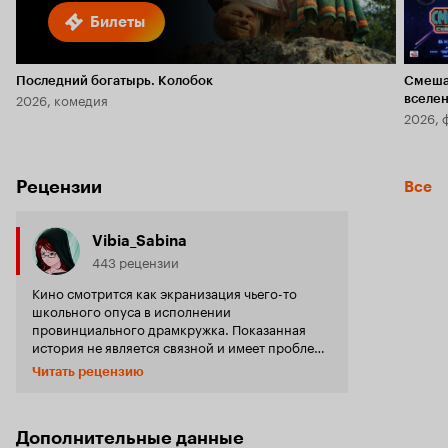
Билеты
Последний богатырь. Колобок
Смеша
2026, комедия
вселе
2026, 
Рецензии
Все
Vibia_Sabina
443 рецензии
Кино смотрится как экранизация чьего-то
школьного опуса в исполнении
провинциального драмкружка. Показанная
история не является связной и имеет проблемы
с динамикой действия. На экране сплошь одна
Читать рецензию
болтовня с ходьбой по обычной местности, где
в кадре ничего не намекает ни на будущее, ни
на проблемы человечества. Понятно, что
дешёвый проект, но абсолютно ничего из
Дополнительные данные