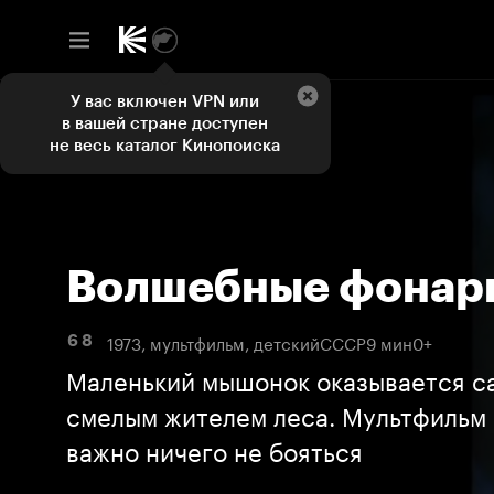
У вас включен VPN или
в вашей стране доступен
не весь каталог Кинопоиска
Волшебные фонар
1973, мультфильм, детский
СССР
9 мин
0+
6 8
Маленький мышонок оказывается с
смелым жителем леса. Мультфильм о
важно ничего не бояться