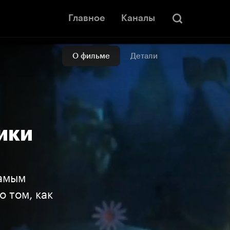
Главное
Каналы
О фильме
Детали
ики
амым
 том, как