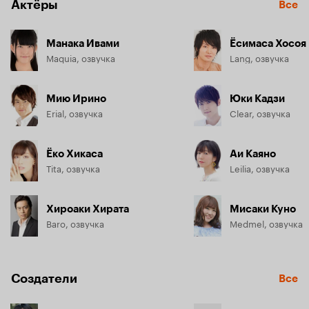
Актёры
Все
Манака Ивами
Ёсимаса Хосоя
Maquia, озвучка
Lang, озвучка
Мию Ирино
Юки Кадзи
Erial, озвучка
Clear, озвучка
Ёко Хикаса
Аи Каяно
Tita, озвучка
Leilia, озвучка
Хироаки Хирата
Мисаки Куно
Baro, озвучка
Medmel, озвучка
Создатели
Все