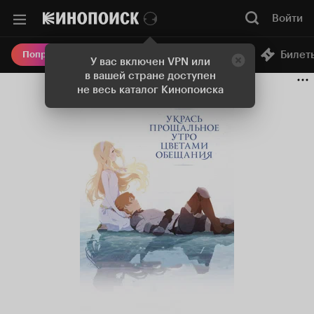
Войти
Онлайн-кинотеатр
Билет
Попробовать Плюс
У вас включен VPN или
в вашей стране доступен
не весь каталог Кинопоиска