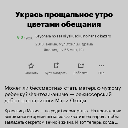
Укрась прощальное утро
цветами обещания
Sayonara no asa ni yakusoku no hana o kazaro
190K
Рейтинг
8.3
Кинопоиска
2018, аниме, мультфильм, драма
8.3
Япония, 1 ч 55 мин, 12+
Оценить
Буду смотреть
Добавить
Еще
Может ли бессмертная стать матерью чужому 
ребенку? Фэнтези-аниме — режиссерский 
дебют сценаристки Мари Окады
Красавица Макия — из рода бессмертных. На протяжении 
веков многие армии пытались захватить её народ, чтобы 
завладеть секретом вечной жизни. И вот теперь, когда 
город разрушен, девушка прячется в лесу. Здесь она 