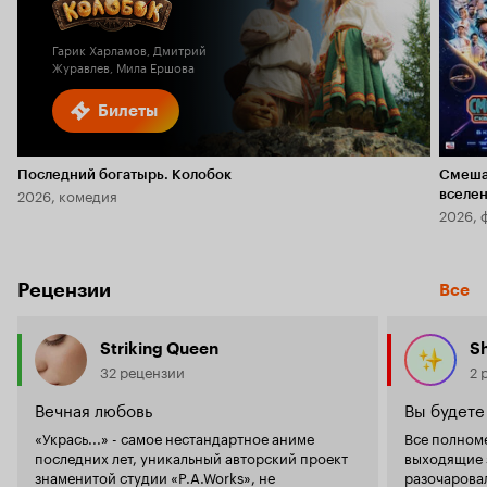
Гарик Харламов, Дмитрий
Журавлев, Мила Ершова
Билеты
Последний богатырь. Колобок
Смеша
2026, комедия
вселе
2026, 
Рецензии
Все
Striking Queen
S
32 рецензии
2 
Вечная любовь
Вы будете
«Укрась...» - самое нестандартное аниме
Все полном
последних лет, уникальный авторский проект
выходящие з
знаменитой студии «P.A.Works», не
разочаровал