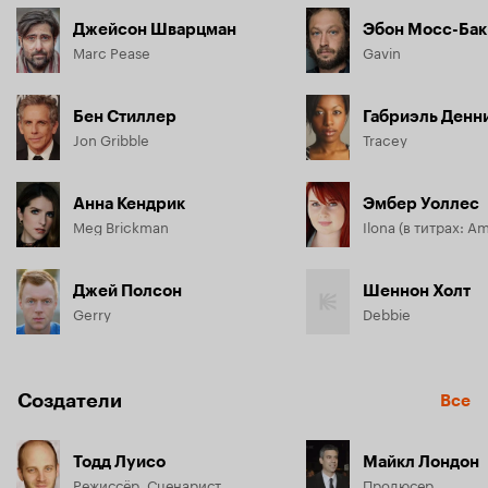
Джейсон Шварцман
Эбон Мосс-Бак
Marc Pease
Gavin
Бен Стиллер
Габриэль Денн
Jon Gribble
Tracey
Анна Кендрик
Эмбер Уоллес
Meg Brickman
Ilona (в титрах: A
Джей Полсон
Шеннон Холт
Gerry
Debbie
Создатели
Все
Тодд Луисо
Майкл Лондон
Режиссёр, Сценарист
Продюсер