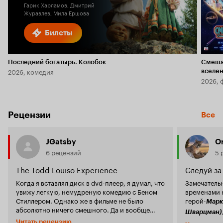
Гарик Харламов, Дмитрий
Журавлев, Мила Ершова
Билеты
Последний богатырь. Колобок
Смеша
2026, комедия
вселе
2026, 
Рецензии
Все
JGatsby
Or
6 рецензий
5 
The Todd Louiso Experience
Следуй за
Когда я вставлял диск в dvd-плеер, я думал, что
Замечатель
увижу легкую, немудреную комедию с Беном
временами 
Стиллером. Однако же в фильме не было
герой-
Марк
абсолютно ничего смешного. Да и вообще
Шварцман)
трудно определиться с жанром этого фильма -
но потом мы
Читать рецензию