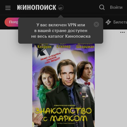
Войти
Онлайн-кинотеатр
Билет
Попробовать Плюс
У вас включен VPN или
в вашей стране доступен
не весь каталог Кинопоиска