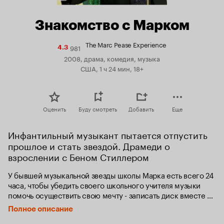
Знакомство с Марком
The Marc Pease Experience
981
Рейтинг
4.3
Кинопоиска
2008, драма, комедия, музыка
4.3
США, 1 ч 24 мин, 18+
Оценить
Буду смотреть
Добавить
Еще
Инфантильный музыкант пытается отпустить 
прошлое и стать звездой. Драмеди о 
взрослении с Беном Стиллером
У бывшей музыкальной звезды школы Марка есть всего 24 
часа, чтобы убедить своего школьного учителя музыки 
помочь осуществить свою мечту - записать диск вместе со 
старыми школьными друзьями. Проблема в том, что Марк 
Полное описание
закончил школу восемь лет назад и дни его школьной 