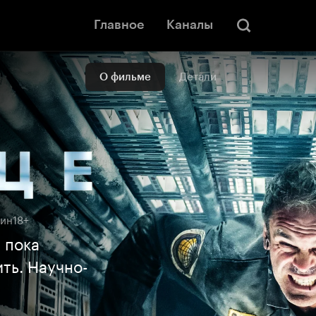
Главное
Каналы
О фильме
Детали
мин
18+
 пока
ть. Научно-