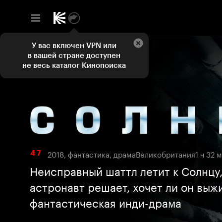
У вас включен VPN или
в вашей стране доступен
не весь каталог Кинопоиска
2018, фантастика, драма
Великобритания
1 ч 32 
4 7
Неисправный шаттл летит к Солнцу,
астронавт решает, хочет ли он выжи
фантастическая инди-драма