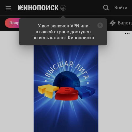
Войти
Онлайн-кинотеатр
Билет
Попробовать Плюс
У вас включен VPN или
в вашей стране доступен
не весь каталог Кинопоиска