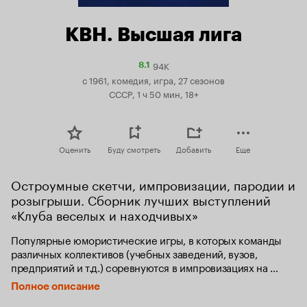
КВН. Высшая лига
94K
Рейтинг
8.1
Кинопоиска
с 1961, комедия, игра, 27 сезонов
8.1
СССР, 1 ч 50 мин, 18+
Оценить
Буду смотреть
Добавить
Еще
Остроумные скетчи, импровизации, пародии и 
розыгрыши. Сборник лучших выступлений 
«Клуба веселых и находчивых»
Популярные юмористические игры, в которых команды 
различных коллективов (учебных заведений, вузов, 
предприятий и т.д.) соревнуются в импровизациях на 
заданные темы, разыгрывании заранее заготовленных 
Полное описание
сцен, остроумных ответах на вопросы и т.д.