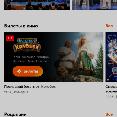
Билеты в кино
Все
Рейтинг
1.7
Кинопоиска
1.7
Гарик Харламов, Дмитрий
Журавлев, Мила Ершова
Билеты
Последний богатырь. Колобок
Смеша
2026, комедия
вселе
2026, 
Рецензии
Все