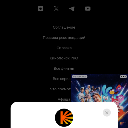
Соглашение
Правила рекомендаций
Справка
Кинопоиск PRO
Все фильмы
Все сериалы
РЕКЛАМА
Что посмотреть
Афиша
Музыка
Телепрограмма