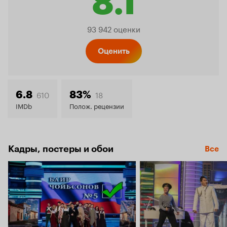
8.1
Рейтинг
93 942 оценки
Кинопо
Оценить
8.1
610
18
6.8
83%
IMDb
Полож. рецензии
Кадры, постеры и обои
Все