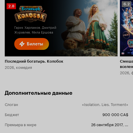
Рейт
6.2
Рейтинг
2.8
Кино
Кинопоиска
6.2
2.8
Гарик Харламов, Дмитрий
Журавлев, Мила Ершова
Билеты
Последний богатырь. Колобок
Смеша
2026, комедия
вселе
2026, 
Дополнительные данные
Слоган
«Isolation. Lies. Torment»
Бюджет
900 000 CA$
Премьера в мире
26 сентября 2017
,
...