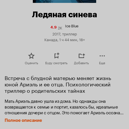
Ледяная синева
Ice Blue
2K
Рейтинг
4.9
Кинопоиска
2017, триллер
4.9
Канада, 1 ч 44 мин, 18+
Оценить
Буду смотреть
Добавить
Еще
Встреча с блудной матерью меняет жизнь 
юной Ариэль и ее отца. Психологический 
триллер о родительских тайнах
Мать Ариэль давно ушла из дома. Но однажды она 
возвращается к семье и портит, казалось бы, идеальные 
отношения дочери с отцом. Это помогает Ариэль осознать 
её поистине мрачное прошлое.
Полное описание