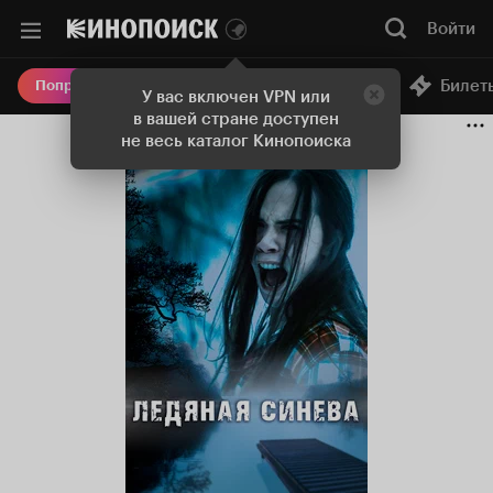
Войти
Онлайн-кинотеатр
Билет
Попробовать Плюс
У вас включен VPN или
в вашей стране доступен
не весь каталог Кинопоиска