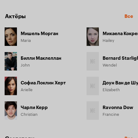
Актёры
Все
Мишель Морган
Микаела Кокре
Maria
Hailey
Билли Маклеллан
Bernard Starlig
John
Wendel
Софиа Локлин Херт
Доун Ван де Ш
Arielle
Elizabeth
Чарли Керр
Ravonna Dow
Christian
Francine