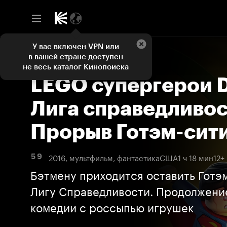
У вас включен VPN или
в вашей стране доступен
не весь каталог Кинопоиска
LEGO супергерои 
Лига справедливос
Прорыв Готэм-сит
2016, мультфильм, фантастика
США
1 ч 18 мин
12+
5 9
Бэтмену приходится оставить Готэм
Лигу Справедливости. Продолжение
комедии с россыпью игрушек