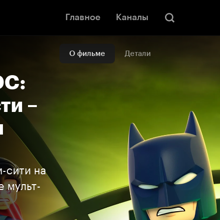
Главное
Каналы
О фильме
Детали
DC:
ти –
и
-сити на
 мульт-