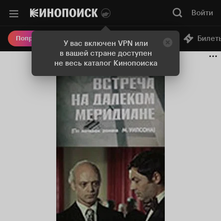
Войти
Онлайн-кинотеатр
Билет
Попробовать Плюс
У вас включен VPN или
в вашей стране доступен
не весь каталог Кинопоиска