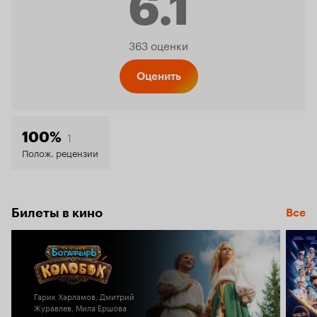
6.1
Рейтинг
363 оценки
Кинопо
Оценить
6.1
1
100%
Полож. рецензии
Билеты в кино
Все
Гарик Харламов, Дмитрий
Журавлев, Мила Ершова