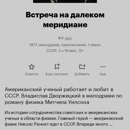
Встреча на далеком
меридиане
363
Рейтинг
6.1
Кинопоиска
1977, мелодрама, приключения, 1 сезон
6.1
СССР, 3 ч 19 мин, 12+
Оценить
Буду смотреть
Добавить
Еще
Американский ученый работает и любит в 
СССР. Владислав Дворжецкий в мелодраме по 
роману физика Митчела Уилсона
Из истории сотрудничества советских и американских 
ученых в области физики. Главный герой — американский 
физик Николс Реннет едет в СССР. Впереди много 
серьезных научных и нравственных проблем.