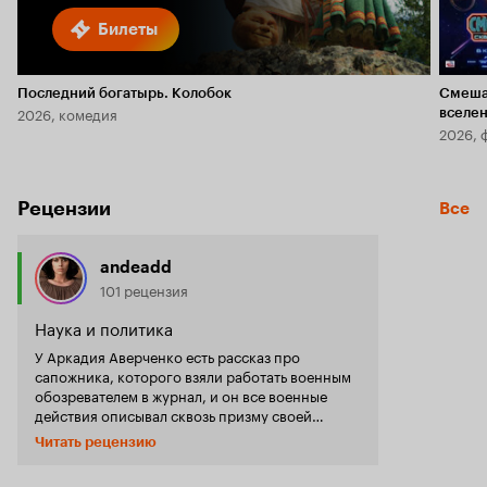
Билеты
Последний богатырь. Колобок
Смеша
2026, комедия
вселе
2026, 
Рецензии
Все
andeadd
101 рецензия
Наука и политика
У Аркадия Аверченко есть рассказ про
сапожника, которого взяли работать военным
обозревателем в журнал, и он все военные
действия описывал сквозь призму своей
профессии. «Для французской армии
Читать рецензию
закуплено сто тысяч ботинок», «военные
действия происходят в Италии, которая