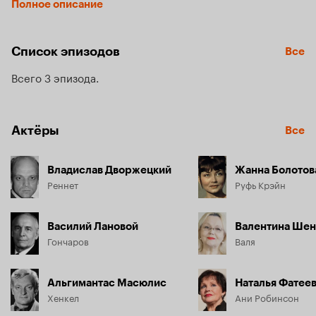
Полное описание
Список эпизодов
Все
Всего 3 эпизода
Актёры
Все
Владислав Дворжецкий
Жанна Болотов
Реннет
Руфь Крэйн
Василий Лановой
Валентина Шен
Гончаров
Валя
Альгимантас Масюлис
Наталья Фатее
Хенкел
Ани Робинсон