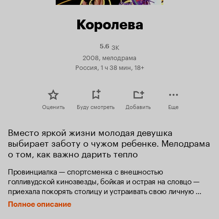
Королева
3K
Рейтинг
5.6
Кинопоиска
2008, мелодрама
5.6
Россия, 1 ч 38 мин, 18+
Оценить
Буду смотреть
Добавить
Еще
Вместо яркой жизни молодая девушка 
выбирает заботу о чужом ребенке. Мелодрама 
о том, как важно дарить тепло
Провинциалка — спортсменка с внешностью 
голливудской кинозвезды, бойкая и острая на словцо — 
приехала покорять столицу и устраивать свою личную 
жизнь. Возникший в ее судьбе ребенок ломает все эти 
Полное описание
планы: для начала рушатся отношения героини с ее 