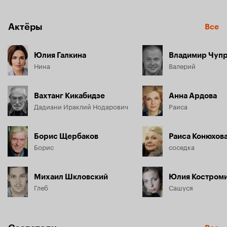
правильным, хорошо «упакованным» столичным парнем, 
потом с подругами, начинающими считать ее 
привязанность к чужому ребенку безумием. Не ладятся 
Актёры
Все
отношения с родителями, и даже совместная жизнь со 
вторым избранником - образчиком провинциальной 
добродетели, рушится на глазах.
Юлия Галкина
Владимир Чуп
Нина
Валерий
Вахтанг Кикабидзе
Анна Ардова
Дадиани Ираклий Нодарович
Раиса
Борис Щербаков
Раиса Конюхов
Борис
соседка
Михаил Шкловский
Юлия Костром
Глеб
Сашуся