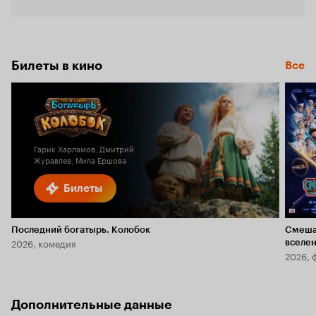
Кинопо
5.6
Билеты в кино
Все
Гарик Харламов, Дмитрий
Журавлев, Мила Ершова
Билеты
Последний богатырь. Колобок
Смеша
2026, комедия
вселе
2026, 
Дополнительные данные