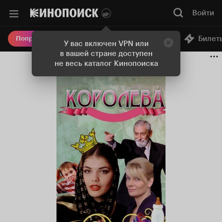
Войти
Онлайн-кинотеатр
Билет
Попробовать Плюс
У вас включен VPN или
в вашей стране доступен
не весь каталог Кинопоиска