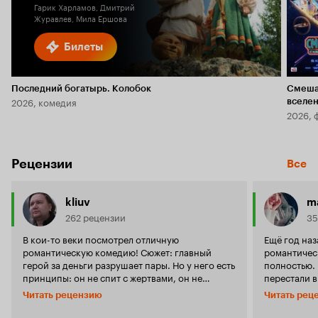
Гарик Харламов, Дмитрий
Журавлев, Мила Ершова
Билеты
Последний богатырь. Колобок
Смеша
2026, комедия
вселе
2026, 
Рецензии
Все
kliuv
m
262 рецензии
35
В кои-то веки посмотрел отличную
Ещё год наз
романтическую комедию! Сюжет: главный
романтичес
герой за деньги разрушает пары. Но у него есть
полностью.
принципы: он не спит с жертвами, он не
перестали в
разрушает пары которые счастливы, он это
европейские
Читать рецензию
Читать рец
делает только в том случае когда девушка
основном д
однозначно не должна быть с этим мужиком.
подражател