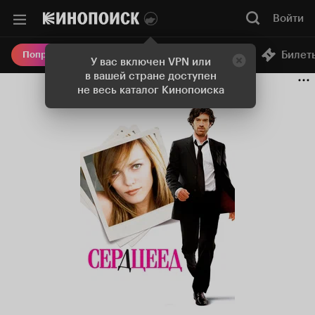
Войти
Онлайн-кинотеатр
Билет
Попробовать Плюс
У вас включен VPN или
в вашей стране доступен
не весь каталог Кинопоиска