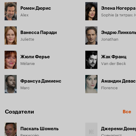
Ромен Дюрис
Элена Ногерра
Alex
Ванесса Паради
Эндрю Линкол
Juliette
Jonathan
Жюли Ферье
Жак Франц
Mélanie
Van der Beck
Франсуа Дамиенс
Амандин Дева
Marc
Florence
Создатели
Все
Паскаль Шомель
Джереми Доне
Режиссёр
Сценарист