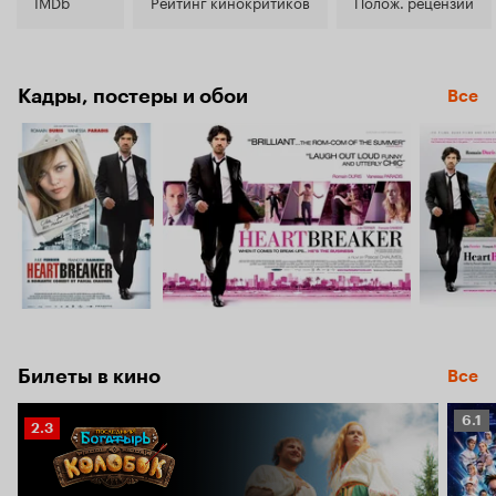
7.0
IMDb
Рейтинг кинокритиков
Полож. рецензии
Кадры, постеры и обои
Все
Билеты в кино
Все
Рейт
6.1
Рейтинг
2.3
Кино
Кинопоиска
6.1
2.3