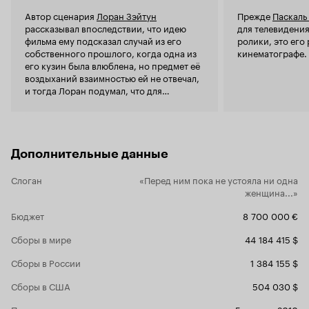
действитель
Автор сценария
Лоран Зэйтун
Прежде
Паскаль
камни, коне
рассказывал впоследствии, что идею
для телевидени
все думают. Романтизма здесь чуть меньше, че
фильма ему подсказал случай из его
ролики, это его
комедии, чт
собственного прошлого, когда одна из
кинематографе.
будут мучи
его кузин была влюблена, но предмет её
жизни герое
воздыханий взаимностью ей не отвечал,
«Сердцееда»
и тогда Лоран подумал, что для
хмурость В
разрешения этой проблемы неплохо бы
она надутая
нанять актёра, умеющего
героине. В 
импровизировать, и уж он-то точно
разных клас
сделает так, что эти двое расстанутся.
явная, коне
Дополнительные данные
бы, старом
Ванесса ср
Слоган
«Перед ним пока не устояла ни одна
подбадрива
женщина...»
конечно су
несравненн
Бюджет
8 700 000 €
вытворяют, 
сильная акт
Сборы в мире
44 184 415 $
делает. Во всех хороших романтических
комедиях ес
Сборы в России
1 384 155 $
целом, кото
всегда бана
Сборы в США
504 030 $
ней все зна
Премьера в
5 августа 2010
задумыватьс