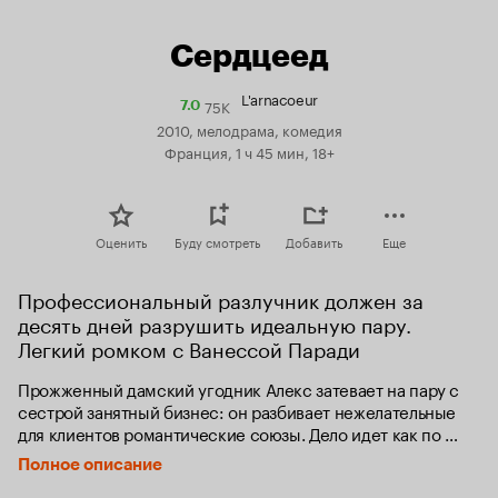
Сердцеед
L'arnacoeur
75K
Рейтинг
7.0
Кинопоиска
2010, мелодрама, комедия
7.0
Франция, 1 ч 45 мин, 18+
Оценить
Буду смотреть
Добавить
Еще
Профессиональный разлучник должен за 
десять дней разрушить идеальную пару. 
Легкий ромком с Ванессой Паради
Прожженный дамский угодник Алекс затевает на пару с 
сестрой занятный бизнес: он разбивает нежелательные 
для клиентов романтические союзы. Дело идет как по 
маслу, пока Алексу не попадается по-настоящему 
Полное описание
сложный заказ – ему поручено разлучить поистине 