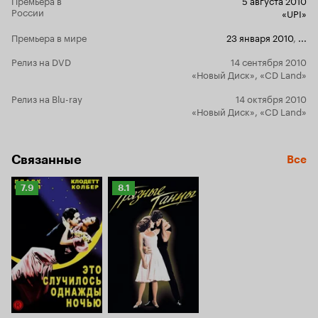
России
наши отноше
«UPI»
чего-то не 
Премьера в мире
23 января 2010
,
...
партнёре, з
нас самих. В хороших фильмах есть сцены,
Релиз на DVD
14 сентября 2010
которые ты,
«Новый Диск», «CD Land»
целиком, уж
эта сцена в
Релиз на Blu-ray
14 октября 2010
окончатель
«Новый Диск», «CD Land»
соблазнител
наигранност
сцену можно
фильмах. Се
Связанные
Все
слишком мн
И потом под
Рейтинг
Рейтинг
7.9
8.1
словно сама
Кинопоиска
Кинопоиска
уйти, куда 
7.9
8.1