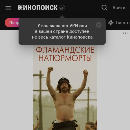
Войти
Онлайн-кинотеатр
Билет
Попробовать Плюс
У вас включен VPN или
в вашей стране доступен
не весь каталог Кинопоиска