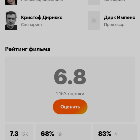
Кристоф Дириккс
Дирк Импенс
Сценарист
Продюсер
Рейтинг фильма
6.8
Рейтинг
1 153 оценки
Кинопо
Оценить
12K
19
4
7.3
68%
83%