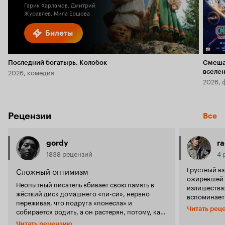
Гарик Харламов, Дмитрий
Журавлев, Мила Ершова
Билеты
Последний богатырь. Колобок
Смеша
2026, комедия
вселе
2026, 
Рецензии
Все
gordy
r
1838 рецензий
4 
Грустный в
Сложный оптимизм
ожиревшей 
Неопытный писатель вбивает свою память в
излишествах
жёсткий диск домашнего «пи-си», нервно
вспоминает 
переживая, что подруга «понесла» и
компании п
Читать рец
собирается родить, а он растерян, потому, как
троих дядь
не знает что делать: не пелёнки и подгузники
бабушки, на
Читать рецензию