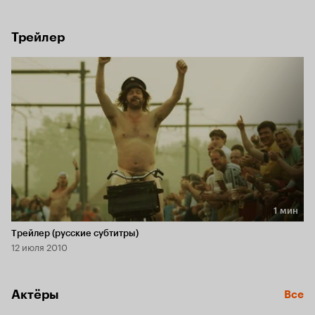
лени и тунеядства. Кем  вырастет Гюнтер?
Трейлер
1 мин
Длительность 1 мин
Трейлер (русские субтитры)
12 июля 2010
Актёры
Все