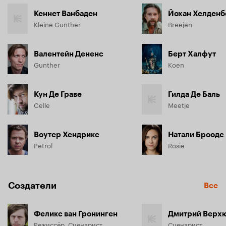
Кеннет Ванбаден
Йохан Хелденб
Kleine Gunther
Breejen
Валентейн Дененс
Берт Халфут
Gunther
Koen
Кун Де Граве
Гилда Де Баль
Celle
Meetje
Воутер Хендрикс
Натали Броодс
Petrol
Rosie
Создатели
Все
Феликс ван Гронинген
Дмитрий Верх
Режиссёр, Сценарист
Сценарист