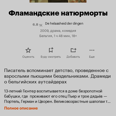
Фламандские натюрморты
De helaasheid der dingen
1K
Рейтинг
6.8
Кинопоиска
2009, драма, комедия
6.8
Бельгия, 1 ч 48 мин, 18+
Оценить
Буду смотреть
Добавить
Еще
Писатель вспоминает детство, проведенное с 
взрослыми пьющими бездельниками. Драмеди 
о бельгийских аутсайдерах
13-летний Гюнтер воспитывается в доме безропотной 
бабушки, где  проживают его отец Пьер и трое дядьёв — 
Портель, Герман и Цворен. Великовозрастные шалопаи то 
и делают, что влипают в передряги в погоне за выпивкой и 
Полное описание
женщинами, и все это в круговороте отчаянного  веселья, 