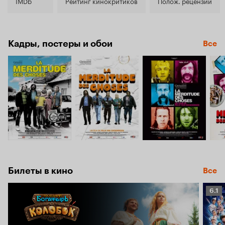
6.8
IMDb
Рейтинг кинокритиков
Полож. рецензии
Кадры, постеры и обои
Все
Билеты в кино
Все
Рейт
6.1
Кино
6.1