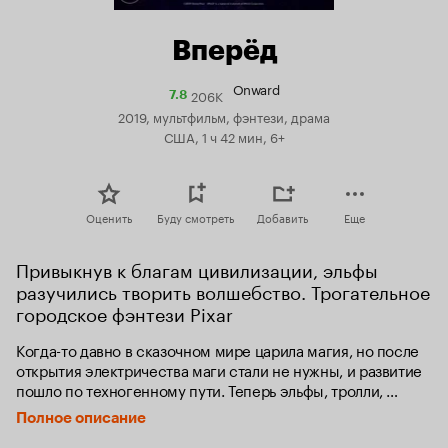
Вперёд
Onward
206K
Рейтинг
7.8
Кинопоиска
2019, мультфильм, фэнтези, драма
7.8
США, 1 ч 42 мин, 6+
Оценить
Буду смотреть
Добавить
Еще
Привыкнув к благам цивилизации, эльфы 
разучились творить волшебство. Трогательное 
городское фэнтези Pixar
Когда-то давно в сказочном мире царила магия, но после 
открытия электричества маги стали не нужны, и развитие 
пошло по техногенному пути. Теперь эльфы, тролли, 
гоблины, мантикоры, феи, кентавры и единороги летают 
Полное описание
на самолетах, пользуются автомобилями и мобильниками 