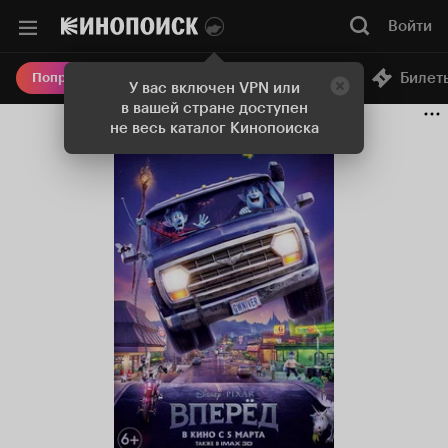
Войти
Онлайн-кинотеатр
Билет
Попробовать Плюс
У вас включен VPN или
в вашей стране доступен
не весь каталог Кинопоиска