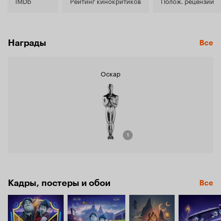
7.8
IMDb
Рейтинг кинокритиков
Полож. рецензии
Награды
Все
Оскар
1
Кадры, постеры и обои
Все