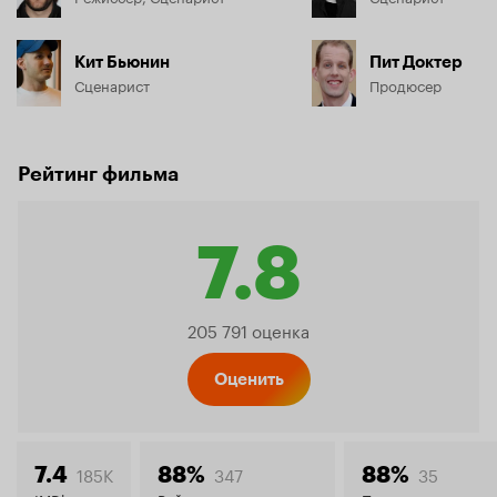
Кит Бьюнин
Пит Доктер
Сценарист
Продюсер
Рейтинг фильма
7.8
Рейтинг
205 791 оценка
Кинопо
Оценить
185K
347
35
7.4
88%
88%