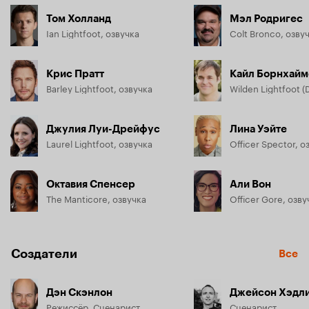
Том Холланд
Мэл Родригес
Ian Lightfoot, озвучка
Colt Bronco, озву
Крис Пратт
Кайл Борнхай
Barley Lightfoot, озвучка
Wilden Lightfoot (
Джулия Луи-Дрейфус
Лина Уэйте
Laurel Lightfoot, озвучка
Officer Spector, о
Октавия Спенсер
Али Вон
The Manticore, озвучка
Officer Gore, озву
Создатели
Все
Дэн Скэнлон
Джейсон Хэдл
Режиссёр, Сценарист
Сценарист