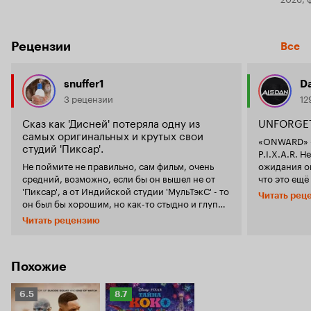
Рецензии
Все
snuffer1
D
3 рецензии
12
Сказ как 'Дисней' потеряла одну из
UNFORGE
самых оригинальных и крутых свои
«ONWARD» -
студий 'Пиксар'.
P.I.X.A.R. Н
Не поймите не правильно, сам фильм, очень
ожидания оп
средний, возможно, если бы он вышел не от
что это ещё
'Пиксар', а от Индийской студии 'МульТэкС' - то
мультфильм.
Читать рец
он был бы хорошим, но как-то стыдно и глупо,
ассоциацию
что ли, видеть такой 'продукт' от студии, что
пиксаровски
Читать рецензию
подарила нам 'Вверх', 'Головоломку', 'Историю
это так пло
игрушек' и т.д., это всё очень значимые
Может быть 
продукты, как 'История игрушек' - например,
сверхгениал
которая просто перевернула индустрию
пересматрив
Похожие
мультфильмов своим полностью 3D, так и
определенн
'Головоломка', которая из детского сказа про 'в
анимация, 
Рейтинг
Рейтинг
6.5
8.7
семье всё плохо' - под конец перерастает в
персонажи и
Кинопоиска
Кинопоиска