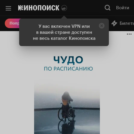
Войти
Онлайн-кинотеатр
Билет
Попробовать Плюс
У вас включен VPN или
в вашей стране доступен
не весь каталог Кинопоиска