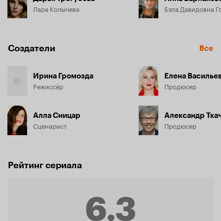
Лара Колычева
Бэла Давидовна Г
Создатели
Все
Ирина Громозда
Елена Василье
Режиссёр
Продюсер
Алла Сницар
Александр Тка
Сценарист
Продюсер
Рейтинг сериала
6.3