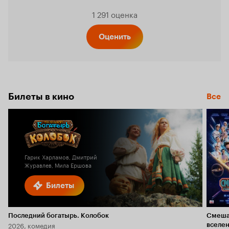
Рейтинг
1 291 оценка
Кинопо
Оценить
6.3
Билеты в кино
Все
Гарик Харламов, Дмитрий
Журавлев, Мила Ершова
Билеты
Последний богатырь. Колобок
Смеша
2026, комедия
вселе