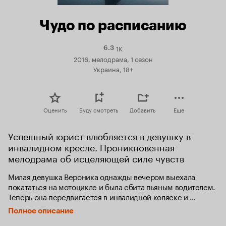
Чудо по расписанию
1K
Рейтинг
6.3
Кинопоиска
2016, мелодрама, 1 сезон
6.3
Украина, 18+
Оценить
Буду смотреть
Добавить
Еще
Успешный юрист влюбляется в девушку в 
инвалидном кресле. Проникновенная 
мелодрама об исцеляющей силе чувств
Милая девушка Вероника однажды вечером выехала 
покататься на мотоцикле и была сбита пьяным водителем. 
Теперь она передвигается в инвалидной коляске и 
мечтает об операции, на которую у неё нет средств. 
Полное описание
Однажды она знакомится с Андреем - молодым 