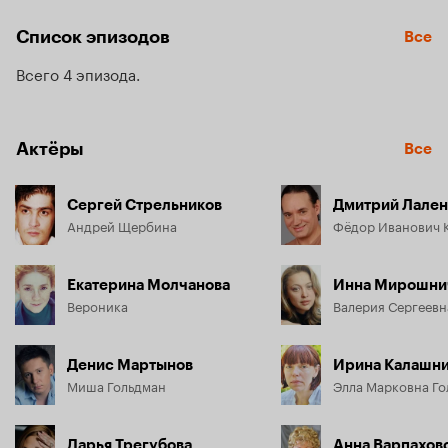
преуспевающим адвокатом. У Андрея уже есть 
беременная и богатая жена, но встреча с Вероникой 
Список эпизодов
Все
переворачивает всю его жизнь...
Всего 4 эпизода
Актёры
Все
Сергей Стрельников
Дмитрий Лален
Андрей Щербина
Фёдор Иванович 
Екатерина Молчанова
Инна Мирошни
Вероника
Валерия Сергеев
Денис Мартынов
Ирина Калашни
Миша Гольдман
Элла Марковна Го
Дарья Трегубова
Анна Варпахов