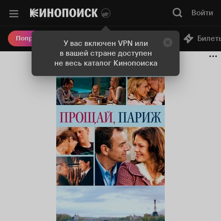
Войти
Онлайн-кинотеатр
Билет
Попробовать Плюс
У вас включен VPN или
в вашей стране доступен
не весь каталог Кинопоиска