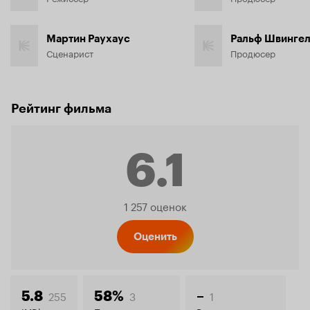
Мартин Раухаус
Ральф Швинге
Сценарист
Продюсер
Рейтинг фильма
6.1
Рейтинг
1 257 оценок
Кинопо
Оценить
255
3
1
5.8
58%
–