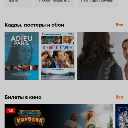
6.1
IMDb
Полож. рецензии
Рос. кинокритики
Кадры, постеры и обои
Все
Билеты в кино
Все
Рейтинг
1.6
Кинопоиска
1.6