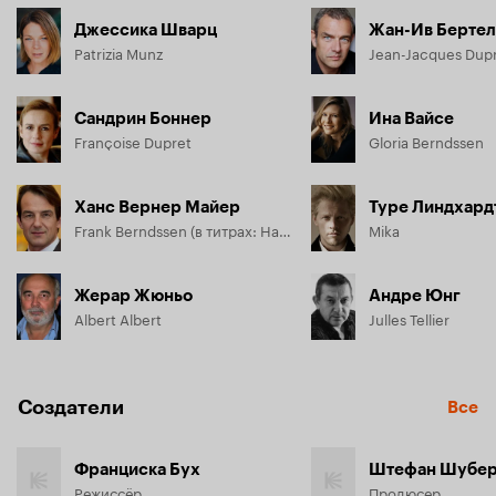
Джессика Шварц
Жан-Ив Берте
Patrizia Munz
Jean-Jacques Dup
Сандрин Боннер
Ина Вайсе
Françoise Dupret
Gloria Berndssen
Ханс Вернер Майер
Туре Линдхард
Frank Berndssen (в титрах: Hans-Werner Meyer)
Mika
Жерар Жюньо
Андре Юнг
Albert Albert
Julles Tellier
Создатели
Все
Франциска Бух
Штефан Шубер
Режиссёр
Продюсер