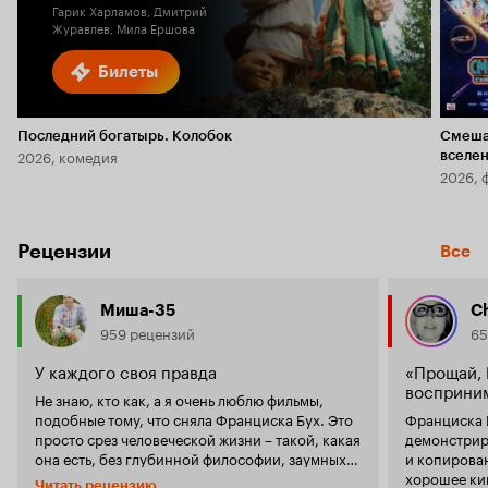
Гарик Харламов, Дмитрий
Журавлев, Мила Ершова
Билеты
Последний богатырь. Колобок
Смеша
2026, комедия
вселе
2026, 
Рецензии
Все
Миша-35
Ch
959 рецензий
65
У каждого своя правда
«Прощай, 
восприним
Не знаю, кто как, а я очень люблю фильмы,
подобные тому, что сняла Франциска Бух. Это
Франциска 
просто срез человеческой жизни – такой, какая
демонстрир
она есть, без глубинной философии, заумных
и копирован
рассуждений, но и без модной «прически» и
хорошее кин
Читать рецензию