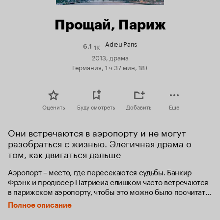
Прощай, Париж
Adieu Paris
1K
Рейтинг
6.1
Кинопоиска
2013, драма
6.1
Германия, 1 ч 37 мин, 18+
Оценить
Буду смотреть
Добавить
Еще
Они встречаются в аэропорту и не могут 
разобраться с жизнью. Элегичная драма о 
том, как двигаться дальше
Аэропорт – место, где пересекаются судьбы. Банкир 
Фрэнк и продюсер Патрисиа слишком часто встречаются 
в парижском аэропорту, чтобы это можно было посчитать 
простой случайностью. Его карьера под угрозой – 
Полное описание
банковские махинации затронули его лично, она пытается 