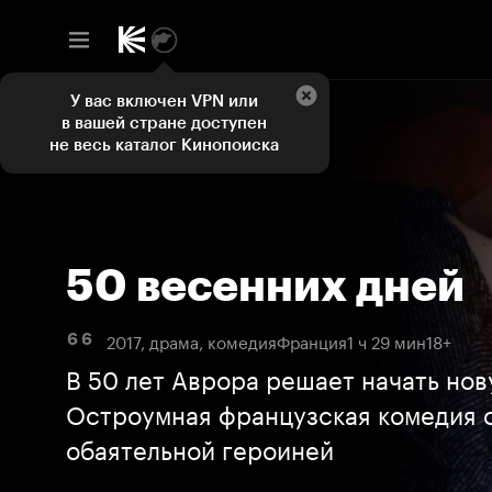
У вас включен VPN или
в вашей стране доступен
не весь каталог Кинопоиска
50 весенних дней
2017, драма, комедия
Франция
1 ч 29 мин
18+
6 6
В 50 лет Аврора решает начать нов
Остроумная французская комедия с
обаятельной героиней