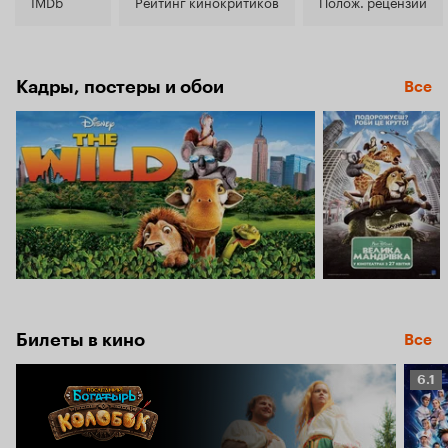
6.2
IMDb
Рейтинг кинокритиков
Полож. рецензии
Кадры, постеры и обои
Все
Билеты в кино
Все
Рейт
6.1
Кино
6.1