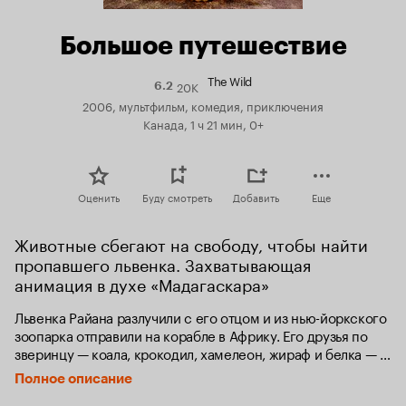
Большое путешествие
The Wild
20K
Рейтинг
6.2
Кинопоиска
2006, мультфильм, комедия, приключения
6.2
Канада, 1 ч 21 мин, 0+
Оценить
Буду смотреть
Добавить
Еще
Животные сбегают на свободу, чтобы найти 
пропавшего львенка. Захватывающая 
анимация в духе «Мадагаскара»
Львенка Райана разлучили с его отцом и из нью-йоркского 
зоопарка отправили на корабле в Африку. Его друзья по 
зверинцу — коала, крокодил, хамелеон, жираф и белка — 
решают помочь царю зверей найти сына и, сбежав из 
Полное описание
зоопарка, отправляются на поиски Райана...