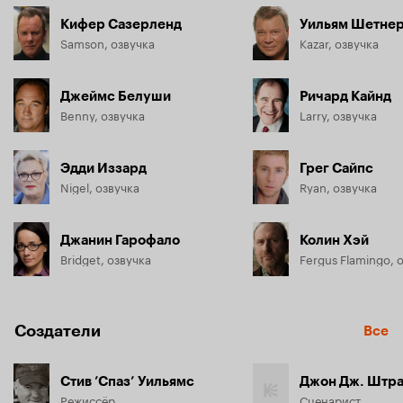
Кифер Сазерленд
Уильям Шетне
Samson, озвучка
Kazar, озвучка
Джеймс Белуши
Ричард Кайнд
Benny, озвучка
Larry, озвучка
Эдди Иззард
Грег Сайпс
Nigel, озвучка
Ryan, озвучка
Джанин Гарофало
Колин Хэй
Bridget, озвучка
Fergus Flamingo, 
Создатели
Все
Стив ’Спаз’ Уильямс
Джон Дж. Штр
Режиссёр
Сценарист