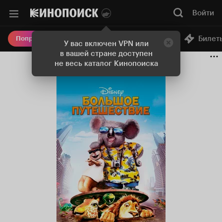
Войти
Онлайн-кинотеатр
Билет
Попробовать Плюс
У вас включен VPN или
в вашей стране доступен
не весь каталог Кинопоиска