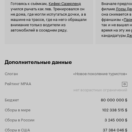
Готовясь к съёмкам,
Кифер Сазерленд
Вначале предпол
посмотрите, не вспоминая про 'Мадагаскары' и
учился рычать как лев. Тренировался он
фильме
Лоры Де
'Ледниковые Периоды', посмотрите не для
не дома, где могли испугаться дочки, а в
она снимается в
того, что критиковать, а чтобы получить
машине на трассе, где на него обращали
франшизы «
Пар
огромное количество позитива и хорошего
внимание только водители из
так и не вышел н
настроения и, будьте уверены, вы получите всё
автомобилей в соседнем ряду.
время на эту же
это количество без остатка!
кандидатуры
Дж
Фрэнсис Макдо
и
Дженнифер Би
Дополнительные данные
Слоган
«Новое поколение туристов»
Рейтинг MPAA
G
нет возрастных ограничений
Бюджет
80 000 000 $
Сборы в мире
102 338 515 $
Сборы в России
3 245 000 $
Сборы в США
37 384 046 $