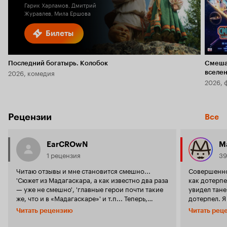
Гарик Харламов, Дмитрий
Журавлев, Мила Ершова
Билеты
Последний богатырь. Колобок
Смеша
2026, комедия
вселе
2026, 
Рецензии
Все
EarCROwN
M
1 рецензия
39
Читаю отзывы и мне становится смешно...
Совершенно
'Сюжет из Мадагаскара, а как известно два раза
как дотерпе
— уже не смешно', 'главные герои почти такие
увидел тане
же, что и в «Мадагаскаре»' и т.п... Теперь,
дотерпел. 
видимо, все мультики подобного рода будут
анимацию, 
Читать рецензию
Читать рец
сравнивать с Мадагаскаром и также
подаривший 
упомянутым Ледниковым Периодом. Ой, нам
«Аладдина». Но