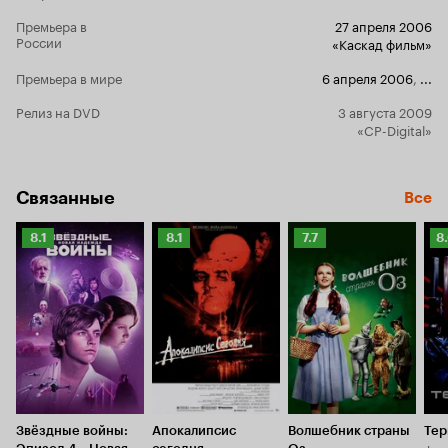
Премьера в
27 апреля 2006
России
«Каскад фильм»
Премьера в мире
6 апреля 2006
,
...
Релиз на DVD
3 августа 2009
«CP-Digital»
Связанные
Все
Рейтинг
Рейтинг
Рейтинг
Р
8.1
8.1
7.7
8
Кинопоиска
Кинопоиска
Кинопоиска
К
8.1
8.1
7.7
8.
Звёздные войны:
Апокалипсис
Волшебник страны
Тер