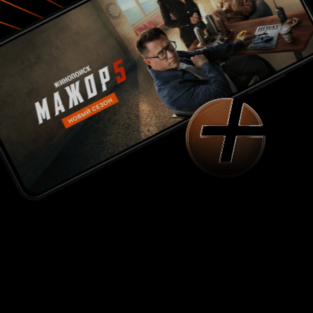
Проверяя оценки на IMDb, становится
понятно, что еще мало зрителей посмотрели
этот фильм. Большинство людей ставят оценки
10 из 10, а другие всего лишь единицы, так как
осуждают авторов за то, что они показали
мусульман (террористов) падшими
наркоманами, недалекими ума
деревенщинами и в то же время настоящими
дьяволами во плоти. Но если отбросить любые
политические и этические аспекты, лично я
остался под большим впечатлением от
просмотра, и до сих пор из головы не выходят
финальные кадры, которые, я уверен, еще
долго будут меня преследовать. Однозначно
рекомендую всем ценителям хорошего кино,
даже если постановка сделана за гроши.
Приятного просмотра. P.S. особо стоит
отметить потрясающую музыку, благодаря
которой зритель полностью растворяется в
происходящих событиях.