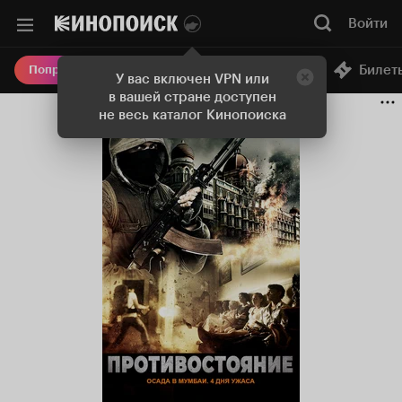
Войти
Онлайн-кинотеатр
Билет
Попробовать Плюс
У вас включен VPN или
в вашей стране доступен
не весь каталог Кинопоиска