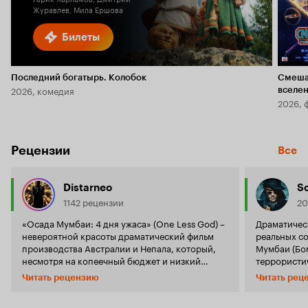
Журавлев, Мила Ершова
Билеты
Последний богатырь. Колобок
Смеша
2026, комедия
вселе
2026, 
Рецензии
Все
Distarneo
Sc
1142 рецензии
20
«Осада Мумбаи: 4 дня ужаса» (One Less God) –
Драматичес
невероятной красоты драматический фильм
реальных событиях. 26–29 
производства Австралии и Непала, который,
Мумбаи (Бо
несмотря на копеечный бюджет и низкий
террористич
рейтинг в IMDb, остается для меня самым
на отель «
Читать рецензию
Читать рец
эмоционально сильным фильмом последнего
памяти 166-
времени. Сюжет картины затрагивает
Один весели