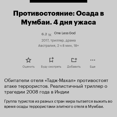
Противостояние: Осада в
Мумбаи. 4 дня ужаса
One Less God
1K
Рейтинг
6.2
Кинопоиска
2017, триллер, драма
6.2
Австралия, 2 ч 8 мин, 18+
Оценить
Буду смотреть
Добавить
Еще
Обитатели отеля «Тадж-Махал» противостоят 
атаке террористов. Реалистичный триллер о 
трагедии 2008 года в Индии
Группа туристов из разных стран мира пытается выжить во 
время осады террористами элитного отеля в Мумбаи.