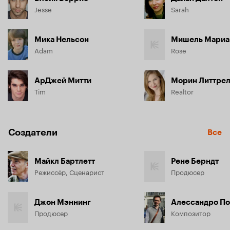
Jesse
Sarah
Мика Нельсон
Мишель Мариа
Adam
Rose
АрДжей Митти
Морин Литтре
Tim
Realtor
Создатели
Все
Майкл Бартлетт
Рене Берндт
Режиссёр, Сценарист
Продюсер
Джон Мэннинг
Алессандро По
Продюсер
Композитор