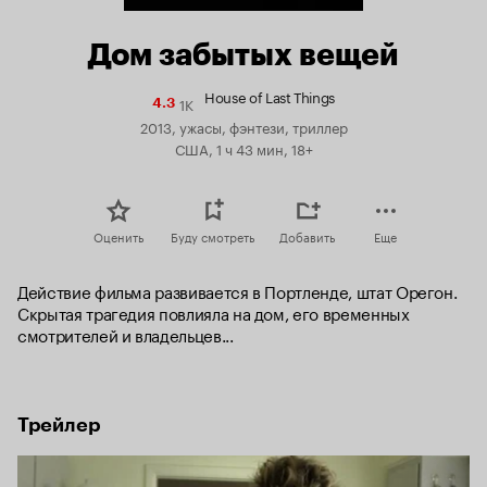
Дом забытых вещей
House of Last Things
1K
Рейтинг
4.3
Кинопоиска
2013, ужасы, фэнтези, триллер
4.3
США, 1 ч 43 мин, 18+
Оценить
Буду смотреть
Добавить
Еще
Действие фильма развивается в Портленде, штат Орегон. 
Скрытая трагедия повлияла на дом, его временных 
смотрителей и владельцев...
Трейлер