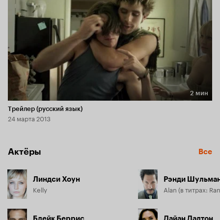
2 мин
Длительность 2 мин
Трейлер (русский язык)
24 марта 2013
Актёры
Все
Линдси Хоун
Рэнди Шульма
Kelly
Блейк Беррис
Дайан Далтон