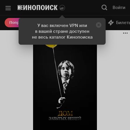
Войти
Онлайн-кинотеатр
Билет
Попробовать Плюс
У вас включен VPN или
в вашей стране доступен
не весь каталог Кинопоиска