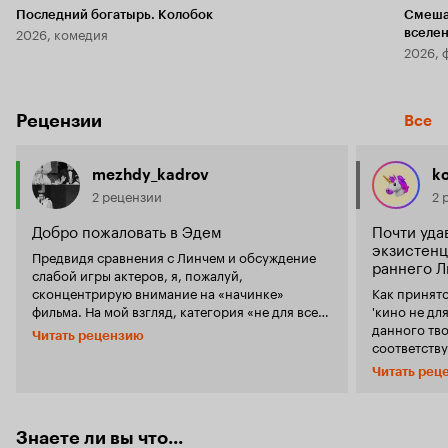
Последний богатырь. Колобок
Смеша
2026, комедия
вселе
2026, 
Рецензии
Все
mezhdy_kadrov
ko
2 рецензии
2 
Добро пожаловать в Эдем
Почти уда
экзистен
Предвидя сравнения с Линчем и обсуждение
раннего Л
слабой игры актеров, я, пожалуй,
сконцентрирую внимание на «начинке»
Как принято
фильма. На мой взгляд, категория «не для всех»
'кино не дл
- это миф. «Прочесть» можно любой фильм. К
данного тво
Читать рецензию
сожалению, или к счастью, режиссер фильма
соответств
«Дом забытых вещей» избрал библейскую
'Астрала', '
Читать рец
тематику для раскрытия вложенного им
- в этом фильм
смысла. Череда образов – этот тот самый ключ,
абсолютно 
который в фильме имеет и физическую форму.
европейском
Здесь привычное сочетается с аллегоричным.
средненька
Знаете ли вы что...