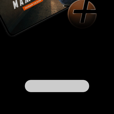
изменить что-либо, потому что настоящее
предопределено событиями в прошлом.
Первые люди отвергли рай, как хозяева дома
отвергли своего ребенка. В итоге мальчика
ждала неминуемая смерть и забвение после
нее. Когда же мальчик нашел новых маму и
папу, теперь уже его собственные родители
стали ненужными. Они умирают в
автокатастрофе, которая больше напоминает
самоубийство. Однако на протяжении всего
фильма мы можем наблюдать еще одну
ненужную «вещь», как бы цинично это не
выглядело. Брат Келли – Джесси. Этот
неприкаянный персонаж у любого зрителя
вызывает закономерный вопрос: «Что он тут
вообще делает?». По мере вживания в роли
бывших хозяев, парень его сестры Тим все
больше акцентирует внимание на том, что
никому нет дела до Джесси. Согласно
библейской истории, Адам был против
ослушания Бога, в связи, с чем его проекция
по фильму - мальчик Адам просит срубить
яблоню в саду, предвидя нечто плохое. Однако
этого не случается, и Джесси, откусивший
яблоко, решает покончить с собой,