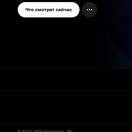
Что смотрят сейчас
© 2003–2026
Кинопоиск
.
18+