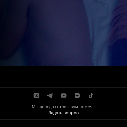
Мы всегда готовы вам помочь.
Задать вопрос