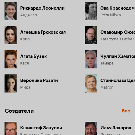
Риккардо Леонелли
Эва Краснодем
Анджело
Róza Nilska
Агнешка Гроховская
Славомир Оже
Крис
Katarzyna's Father
Агата Бузек
Чулпан Хамато
Кася
Тамара
Вероника Розати
Станислава Це
Мира
Matron
Создатели
Все
Кшиштоф Занусси
Илья Захаров
Режиссёр, Сценарист
Продюсер