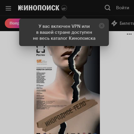
Войти
Онлайн-кинотеатр
Билет
Попробовать Плюс
У вас включен VPN или
в вашей стране доступен
не весь каталог Кинопоиска