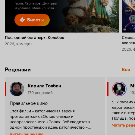
Гарик Харламов, Дмитрий
Журавлев, Мила Ершова
Билеты
Последний богатырь. Колобок
Смеша
2026, комедия
вселе
2026, 
Рецензии
Все
Кирилл Товбин
M
179 рецензий
19
Я, к своему стыду, не совсем
Правильное кино
европейским
Этот фильм – католическая версия
таким интер
протестантских «Оставленных» и
Польша, по
неоправославного «Попа». Всё сводится к
картины яв
Читать рец
одной простенькой идее: католичество –
Как, собств
хорошо, окружающая Современность – плохо.
фильма европей
Читать рецензию