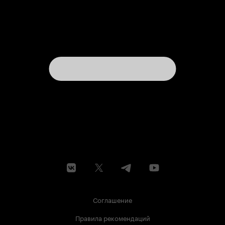
опричники, они станут верной социальной
опорой правящей банды. Возможно, нечто
подобное и в Польше. Ведь главным условием
режиссёрского успеха является подход к
зрителю. Вот Михалков у нас его нашёл.
Занусси, наверное, тоже. Правильным людям –
правильное кино. 6 из 10
Соглашение
Правила рекомендаций