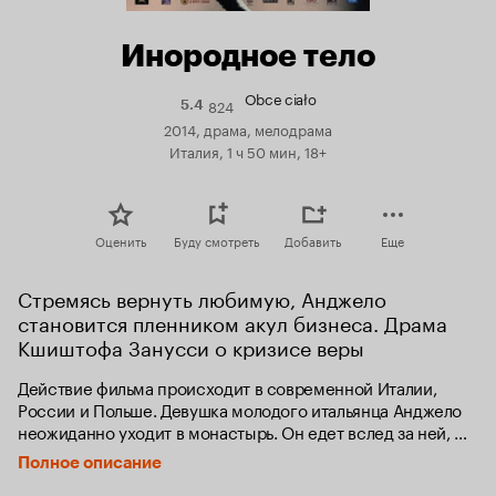
Инородное тело
Obce ciało
824
Рейтинг
5.4
Кинопоиска
2014, драма, мелодрама
5.4
Италия, 1 ч 50 мин, 18+
Оценить
Буду смотреть
Добавить
Еще
Стремясь вернуть любимую, Анджело 
становится пленником акул бизнеса. Драма 
Кшиштофа Занусси о кризисе веры
Действие фильма происходит в современной Италии, 
России и Польше. Девушка молодого итальянца Анджело 
неожиданно уходит в монастырь. Он едет вслед за ней, 
устраиваясь на работу в крупную энергетическую 
Полное описание
компанию, надеясь, что она передумает и они смогут быть 