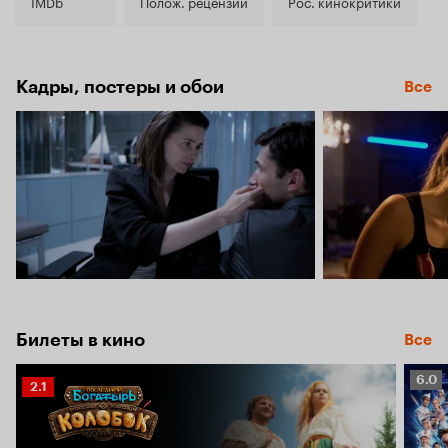
5.4
IMDb
Полож. рецензии
Рос. кинокритики
Кадры, постеры и обои
Все
Билеты в кино
Все
Рейт
6.0
Рейтинг
2.1
Кино
Кинопоиска
6.0
2.1