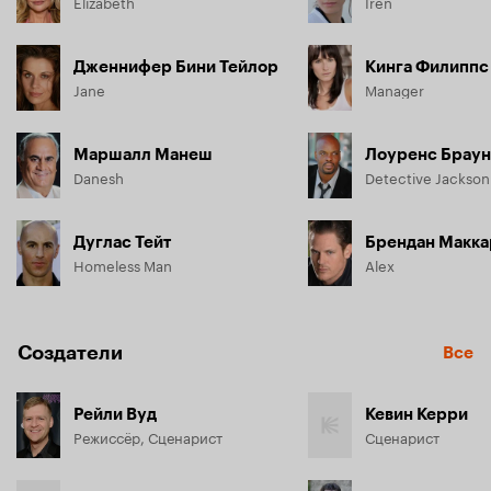
Elizabeth
Irén
Дженнифер Бини Тейлор
Кинга Филиппс
Jane
Manager
Маршалл Манеш
Лоуренс Браун
Danesh
Дуглас Тейт
Брендан Макка
Homeless Man
Alex
Создатели
Все
Рейли Вуд
Кевин Керри
Режиссёр, Сценарист
Сценарист