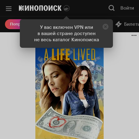
Войти
Онлайн-кинотеатр
Билет
Попробовать Плюс
У вас включен VPN или
в вашей стране доступен
не весь каталог Кинопоиска