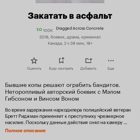
Закатать в асфальт
Dragged Across Concrete
100K
Рейтинг
7.0
Кинопоиска
2018, боевик, драма, криминал
7.0
Канада, 2 ч 38 мин, 18+
Оценить
Буду смотреть
Добавить
Еще
Бывшие копы решают ограбить бандитов. 
Неторопливый авторский боевик с Мэлом 
Гибсоном и Винсом Воном
Во время задержания наркодилера полицейский ветеран 
Бретт Риджман применяет к преступнику чрезмерное 
насилие. Поскольку данные действия снял на камеру 
сосед, то видео попадает в прессу, что вызывает большой 
Полное описание
скандал. В итоге Риджмана и его напарника Энтони 