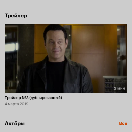
отстраняют от службы на 6 недель без выплаты зарплаты. 
Оставшись без денег, Бретт предлагает Энтони 
провернуть одно опасное криминальное дельце.
Трейлер
2 мин
Длительность 2 мин
Трейлер №3 (дублированный)
4 марта 2019
Актёры
Все