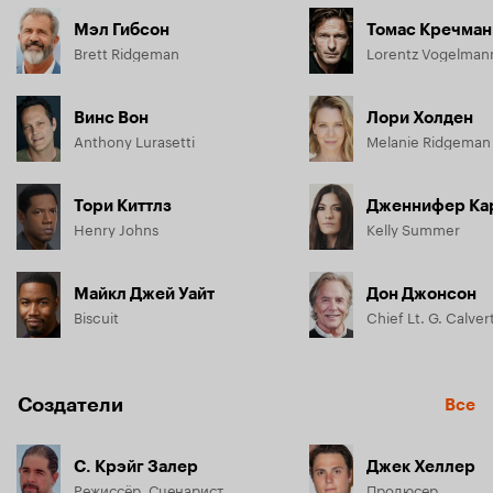
Мэл Гибсон
Томас Кречман
Brett Ridgeman
Lorentz Vogelman
Винс Вон
Лори Холден
Anthony Lurasetti
Melanie Ridgeman
Тори Киттлз
Дженнифер Ка
Henry Johns
Kelly Summer
Майкл Джей Уайт
Дон Джонсон
Biscuit
Chief Lt. G. Calver
Создатели
Все
С. Крэйг Залер
Джек Хеллер
Режиссёр, Сценарист
Продюсер