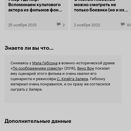
прошлых картинах. На этот раз особенно
Вспоминаем культового
можно смотреть не
половине, а
жестоко досталось женским персонажам.
актера из фильмов фон
только боевики (но и их
и тягучее р
Режиссёр даже не пожалел нескольких минут
Триера, Фассбиндера и
тоже!). Собрали 10
ведущего ко
на небольшую предысторию третьестепенной
Уве Болла
достойных ролей актера
персонажи 
25 ноября 2025
2
2 ноября 2022
19
героини, чтобы подчеркнуть фатализм её
и один бонус
тогда уже а
судьбы. Исключив идеологическую
дыхание, чт
предвзятость и добавив элемент случайности,
у
получилось создать атмосферный
Залера
'
асфальт
З
триллер, который позволяет трезво взглянуть
Знаете ли вы что...
наивысшей 
на кризис мужественности.
отчего легк
неподготов
Снимаясь у
Мэла Гибсона
в военно-исторической драме
усидчивого
«
По соображениям совести
» (2016),
Винс Вон
показал
почти в три
ему сценарий этого фильма и очень хвалил его
чередой ос
сценариста и режиссёра
С. Крэйга Залера
. Гибсону
героев. Сл
материал очень понравился, и он сразу же согласился
будет наблю
сыграть у Залера.
исполнени
свой обед, 
отпустит по
Несомненно
наскучить,
течением и
Дополнительные данные
части перву
менее, расс