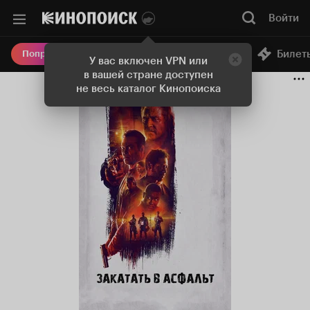
Войти
Онлайн-кинотеатр
Билет
Попробовать Плюс
У вас включен VPN или
в вашей стране доступен
не весь каталог Кинопоиска