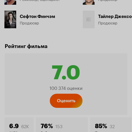
Сефтон Финчэм
Тайлер Джексо
Продюсер
Продюсер
Рейтинг фильма
7.0
Рейтинг
100 374 оценки
Кинопо
Оценить
62K
153
32
6.9
76%
85%