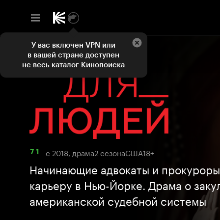
У вас включен VPN или
в вашей стране доступен
не весь каталог Кинопоиска
с 2018, драма
2 сезона
США
18+
7 1
Начинающие адвокаты и прокуроры
карьеру в Нью-Йорке. Драма о заку
американской судебной системы