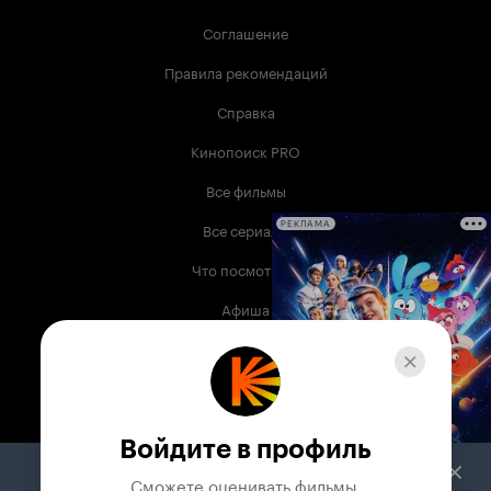
Соглашение
Правила рекомендаций
Справка
Кинопоиск PRO
Все фильмы
Все сериалы
РЕКЛАМА
Что посмотреть
Афиша
Музыка
Телепрограмма
Книги
Войдите в профиль
Служба поддержки
Сможете оценивать фильмы,
