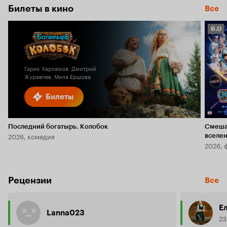
Билеты в кино
Все
Рейт
6.0
Кино
6.0
Гарик Харламов, Дмитрий
Журавлев, Мила Ершова
Билеты
Последний богатырь. Колобок
Смеша
2026, комедия
вселе
2026, 
Рецензии
Все
Ел
Lanna023
23