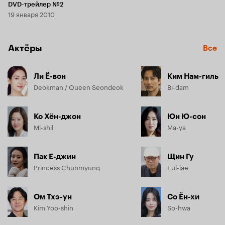
DVD-трейлер №2
19 января 2010
Актёры
Все
Ли Ё-вон
Ким Нам-гиль
Deokman / Queen Seondeok
Bi-dam
Ко Хён-джон
Юн Ю-сон
Mi-shil
Ma-ya
Пак Е-джин
Щин Гу
Princess Chunmyung
Eul-jae
Ом Тхэ-ун
Со Ён-хи
Kim Yoo-shin
So-hwa