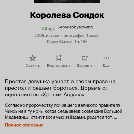
Королева Сондок
Seondeok yeowang
16K
Рейтинг
8.2
Кинопоиска
2009, история, биография, 1 сезон
8.2
Корея Южная, 1 ч, 18+
Оценить
Буду смотреть
Добавить
Еще
Простая девушка узнает о своем праве на 
престол и решает бороться. Дорама от 
сценаристов «Хроник Асдала»
Согласно пророчеству почившего великого правителя 
Чинхына в ту ночь, когда семь звёзд созвездия Большой 
Медведицы станут восемью звёздами, родится тот, 
кто сумеет побороть коварство и могущество Ми-щиль, 
Полное описание
захватившей власть в царстве Силла. 
