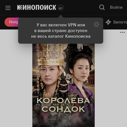
Войти
Онлайн-кинотеатр
Билет
Попробовать Плюс
У вас включен VPN или
в вашей стране доступен
не весь каталог Кинопоиска