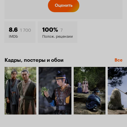
Кинопо
Оценить
8.2
1 700
7
8.6
100%
IMDb
Полож. рецензии
Кадры, постеры и обои
Все