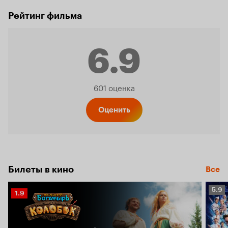
Рейтинг фильма
6.9
Рейтинг
601 оценка
Кинопо
Оценить
6.9
Билеты в кино
Все
Рейт
5.9
Рейтинг
1.9
Кино
Кинопоиска
5.9
1.9