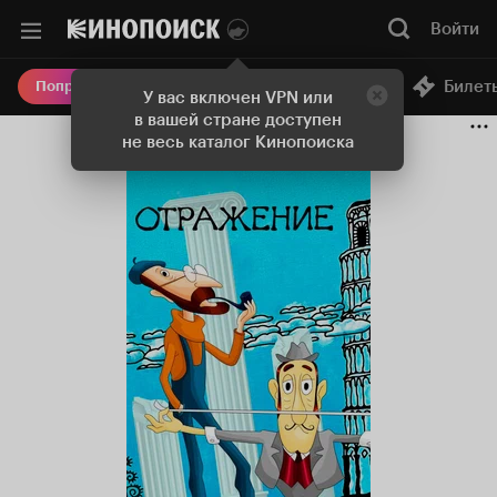
Войти
Онлайн-кинотеатр
Билет
Попробовать Плюс
У вас включен VPN или
в вашей стране доступен
не весь каталог Кинопоиска