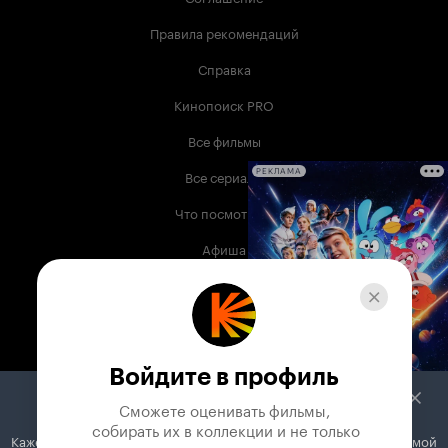
Правила рекомендаций
Справка
Кинопоиск PRO
Все фильмы
Все сериалы
РЕКЛАМА
Что посмотреть
Афиша
Музыка
Телепрограмма
Книги
Войдите в профиль
Служба поддержки
Сможете оценивать фильмы,

 собирать их в коллекции и не только
Кажется, вы используете блокировщик рекламы. Вместе с рекламой