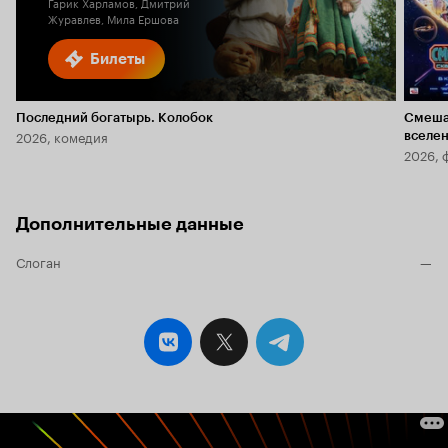
Гарик Харламов, Дмитрий
Журавлев, Мила Ершова
Билеты
Последний богатырь. Колобок
Смеша
2026, комедия
вселе
2026, 
Дополнительные данные
Слоган
—